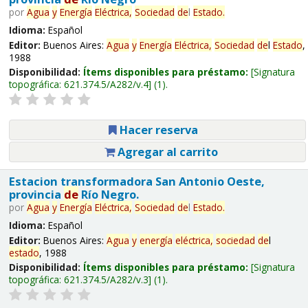
por
Agua
y
Energía
Eléctrica,
Sociedad
de
l
Estado
.
Idioma:
Español
Editor:
Buenos Aires:
Agua
y
Energía
Eléctrica,
Sociedad
de
l
Estado
,
1988
Disponibilidad:
Ítems disponibles para préstamo:
Signatura
topográfica:
621.374.5/A282/v.4
(1).
Hacer reserva
Agregar al carrito
Estacion transformadora San Antonio Oeste,
provincia
de
Río Negro.
por
Agua
y
Energía
Eléctrica,
Sociedad
de
l
Estado
.
Idioma:
Español
Editor:
Buenos Aires:
Agua
y
energía
eléctrica,
sociedad
de
l
estado
, 1988
Disponibilidad:
Ítems disponibles para préstamo:
Signatura
topográfica:
621.374.5/A282/v.3
(1).