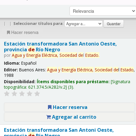
|
|
Seleccionar títulos para:
Hacer reserva
Estación transformadora San Antonio Oeste,
provincia
de
Río Negro
por
Agua
y
Energía
Eléctrica,
Sociedad
de
l
Estado
.
Idioma:
Español
Editor:
Buenos Aires:
Agua
y
Energía
Eléctrica,
Sociedad
de
l
Estado
,
1988
Disponibilidad:
Ítems disponibles para préstamo:
Signatura
topográfica:
621.374.5/A282/v.2
(3).
Hacer reserva
Agregar al carrito
Estación transformadora San Antoni Oeste,
provincia
de
Río Negro