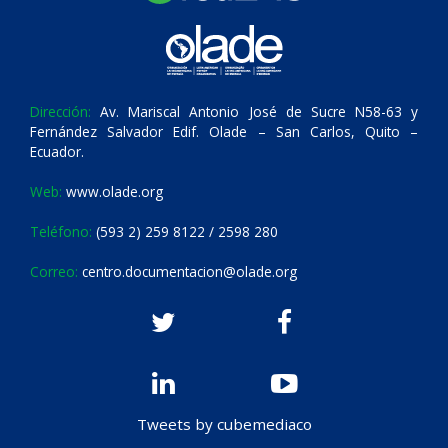
Dirección:
Av. Mariscal Antonio José de Sucre N58-63 y
Fernández Salvador Edif. Olade – San Carlos, Quito –
Ecuador.
Web:
www.olade.org
Teléfono:
(593 2) 259 8122 / 2598 280
Correo:
centro.documentacion@olade.org
Tweets by cubemediaco