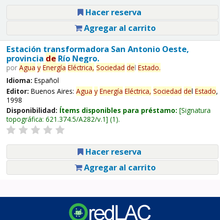
Hacer reserva
Agregar al carrito
Estación transformadora San Antonio Oeste,
provincia
de
Río Negro.
por
Agua
y
Energía
Eléctrica,
Sociedad
de
l
Estado
.
Idioma:
Español
Editor:
Buenos Aires:
Agua
y
Energía
Eléctrica,
Sociedad
de
l
Estado
,
1998
Disponibilidad:
Ítems disponibles para préstamo:
Signatura
topográfica:
621.374.5/A282/v.1
(1).
Hacer reserva
Agregar al carrito