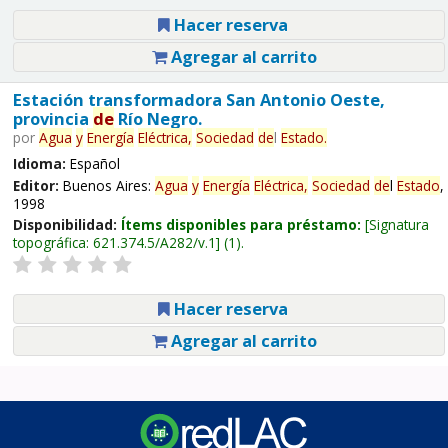
Hacer reserva
Agregar al carrito
Estación transformadora San Antonio Oeste,
provincia
de
Río Negro.
por
Agua
y
Energía
Eléctrica,
Sociedad
de
l
Estado
.
Idioma:
Español
Editor:
Buenos Aires:
Agua
y
Energía
Eléctrica,
Sociedad
de
l
Estado
,
1998
Disponibilidad:
Ítems disponibles para préstamo:
Signatura
topográfica:
621.374.5/A282/v.1
(1).
Hacer reserva
Agregar al carrito