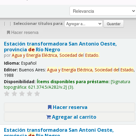
|
|
Seleccionar títulos para:
Hacer reserva
Estación transformadora San Antonio Oeste,
provincia
de
Río Negro
por
Agua
y
Energía
Eléctrica,
Sociedad
de
l
Estado
.
Idioma:
Español
Editor:
Buenos Aires:
Agua
y
Energía
Eléctrica,
Sociedad
de
l
Estado
,
1988
Disponibilidad:
Ítems disponibles para préstamo:
Signatura
topográfica:
621.374.5/A282/v.2
(3).
Hacer reserva
Agregar al carrito
Estación transformadora San Antoni Oeste,
provincia
de
Río Negro