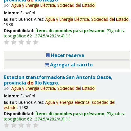
por
Agua
y
Energía
Eléctrica,
Sociedad
de
l
Estado
.
Idioma:
Español
Editor:
Buenos Aires:
Agua
y
Energía
Eléctrica,
Sociedad
de
l
Estado
,
1988
Disponibilidad:
Ítems disponibles para préstamo:
Signatura
topográfica:
621.374.5/A282/v.4
(1).
Hacer reserva
Agregar al carrito
Estacion transformadora San Antonio Oeste,
provincia
de
Río Negro.
por
Agua
y
Energía
Eléctrica,
Sociedad
de
l
Estado
.
Idioma:
Español
Editor:
Buenos Aires:
Agua
y
energía
eléctrica,
sociedad
de
l
estado
, 1988
Disponibilidad:
Ítems disponibles para préstamo:
Signatura
topográfica:
621.374.5/A282/v.3
(1).