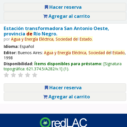
Hacer reserva
Agregar al carrito
Estación transformadora San Antonio Oeste,
provincia
de
Río Negro.
por
Agua
y
Energía
Eléctrica,
Sociedad
de
l
Estado
.
Idioma:
Español
Editor:
Buenos Aires:
Agua
y
Energía
Eléctrica,
Sociedad
de
l
Estado
,
1998
Disponibilidad:
Ítems disponibles para préstamo:
Signatura
topográfica:
621.374.5/A282/v.1
(1).
Hacer reserva
Agregar al carrito