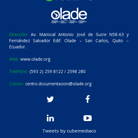
Dirección:
Av. Mariscal Antonio José de Sucre N58-63 y
Fernández Salvador Edif. Olade – San Carlos, Quito –
Ecuador.
Web:
www.olade.org
Teléfono:
(593 2) 259 8122 / 2598 280
Correo:
centro.documentacion@olade.org
Tweets by cubemediaco