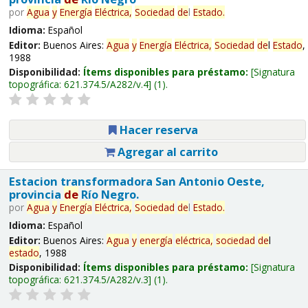
por
Agua
y
Energía
Eléctrica,
Sociedad
de
l
Estado
.
Idioma:
Español
Editor:
Buenos Aires:
Agua
y
Energía
Eléctrica,
Sociedad
de
l
Estado
,
1988
Disponibilidad:
Ítems disponibles para préstamo:
Signatura
topográfica:
621.374.5/A282/v.4
(1).
Hacer reserva
Agregar al carrito
Estacion transformadora San Antonio Oeste,
provincia
de
Río Negro.
por
Agua
y
Energía
Eléctrica,
Sociedad
de
l
Estado
.
Idioma:
Español
Editor:
Buenos Aires:
Agua
y
energía
eléctrica,
sociedad
de
l
estado
, 1988
Disponibilidad:
Ítems disponibles para préstamo:
Signatura
topográfica:
621.374.5/A282/v.3
(1).