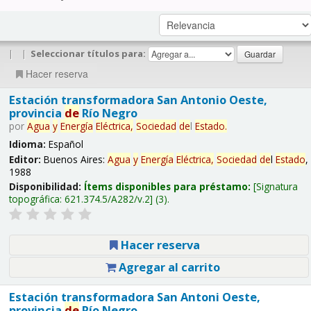
|
|
Seleccionar títulos para:
Hacer reserva
Estación transformadora San Antonio Oeste,
provincia
de
Río Negro
por
Agua
y
Energía
Eléctrica,
Sociedad
de
l
Estado
.
Idioma:
Español
Editor:
Buenos Aires:
Agua
y
Energía
Eléctrica,
Sociedad
de
l
Estado
,
1988
Disponibilidad:
Ítems disponibles para préstamo:
Signatura
topográfica:
621.374.5/A282/v.2
(3).
Hacer reserva
Agregar al carrito
Estación transformadora San Antoni Oeste,
provincia
de
Río Negro