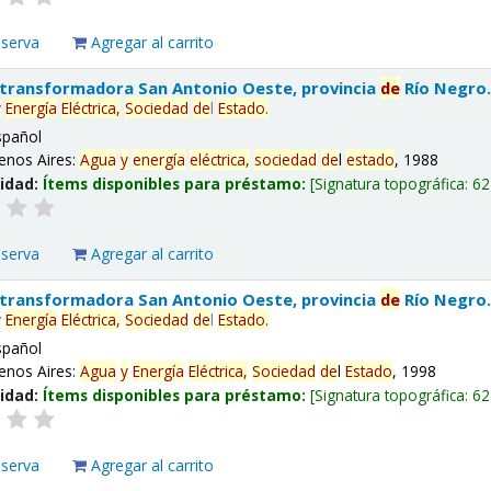
eserva
Agregar al carrito
 transformadora San Antonio Oeste, provincia
de
Río Negro
y
Energía
Eléctrica,
Sociedad
de
l
Estado
.
spañol
enos Aires:
Agua
y
energía
eléctrica,
sociedad
de
l
estado
, 1988
lidad:
Ítems disponibles para préstamo:
Signatura topográfica:
62
eserva
Agregar al carrito
 transformadora San Antonio Oeste, provincia
de
Río Negro
y
Energía
Eléctrica,
Sociedad
de
l
Estado
.
spañol
enos Aires:
Agua
y
Energía
Eléctrica,
Sociedad
de
l
Estado
, 1998
lidad:
Ítems disponibles para préstamo:
Signatura topográfica:
62
eserva
Agregar al carrito