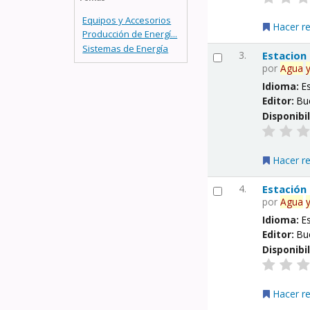
Equipos y Accesorios
Hacer r
Producción de Energí...
Sistemas de Energía
3.
Estacion
por
Agua
Idioma:
E
Editor:
Bu
Disponibi
Hacer r
4.
Estación
por
Agua
Idioma:
E
Editor:
Bu
Disponibi
Hacer r