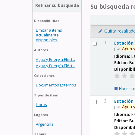
Refinar su búsqueda
Su búsqueda re
Disponibilidad
Limitar a ítems
Quitar resaltad
actualmente
disponibles.
1.
Estación
por
Agua
Autores
Idioma:
E
Agua y Energía Eléct...
Editor:
Bu
Agua y Energía Eléct...
Disponibi
Colecciones
Documentos Externos
Hacer r
Tipos de ítem
2.
Estación
Libros
por
Agua
Idioma:
E
Lugares
Editor:
Bu
Argentina
Disponibi
Temas