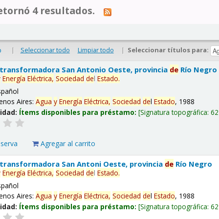
tornó 4 resultados.
|
Seleccionar todo
Limpiar todo
|
Seleccionar títulos para:
o
 transformadora San Antonio Oeste, provincia
de
Río Negro
y
Energía
Eléctrica,
Sociedad
de
l
Estado
.
spañol
enos Aires:
Agua
y
Energía
Eléctrica,
Sociedad
de
l
Estado
, 1988
lidad:
Ítems disponibles para préstamo:
Signatura topográfica:
62
eserva
Agregar al carrito
 transformadora San Antoni Oeste, provincia
de
Río Negro
y
Energía
Eléctrica,
Sociedad
de
l
Estado
.
spañol
enos Aires:
Agua
y
Energía
Eléctrica,
Sociedad
de
l
Estado
, 1988
lidad:
Ítems disponibles para préstamo:
Signatura topográfica:
62