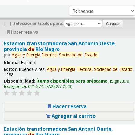
|
|
Seleccionar títulos para:
Hacer reserva
Estación transformadora San Antonio Oeste,
provincia
de
Río Negro
por
Agua
y
Energía
Eléctrica,
Sociedad
de
l
Estado
.
Idioma:
Español
Editor:
Buenos Aires:
Agua
y
Energía
Eléctrica,
Sociedad
de
l
Estado
,
1988
Disponibilidad:
Ítems disponibles para préstamo:
Signatura
topográfica:
621.374.5/A282/v.2
(3).
Hacer reserva
Agregar al carrito
Estación transformadora San Antoni Oeste,
provincia
de
Río Negro