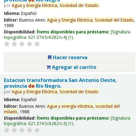
por
Agua
y
Energía
Eléctrica,
Sociedad
de
l
Estado
.
Idioma:
Español
Editor:
Buenos Aires:
Agua
y
Energía
Eléctrica,
Sociedad
de
l
Estado
,
1988
Disponibilidad:
Ítems disponibles para préstamo:
Signatura
topográfica:
621.374.5/A282/v.4
(1).
Hacer reserva
Agregar al carrito
Estacion transformadora San Antonio Oeste,
provincia
de
Río Negro.
por
Agua
y
Energía
Eléctrica,
Sociedad
de
l
Estado
.
Idioma:
Español
Editor:
Buenos Aires:
Agua
y
energía
eléctrica,
sociedad
de
l
estado
, 1988
Disponibilidad:
Ítems disponibles para préstamo:
Signatura
topográfica:
621.374.5/A282/v.3
(1).