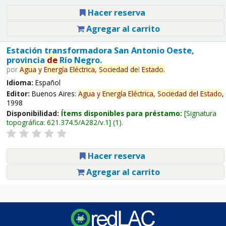
Hacer reserva
Agregar al carrito
Estación transformadora San Antonio Oeste,
provincia
de
Río Negro.
por
Agua
y
Energía
Eléctrica,
Sociedad
de
l
Estado
.
Idioma:
Español
Editor:
Buenos Aires:
Agua
y
Energía
Eléctrica,
Sociedad
de
l
Estado
,
1998
Disponibilidad:
Ítems disponibles para préstamo:
Signatura
topográfica:
621.374.5/A282/v.1
(1).
Hacer reserva
Agregar al carrito