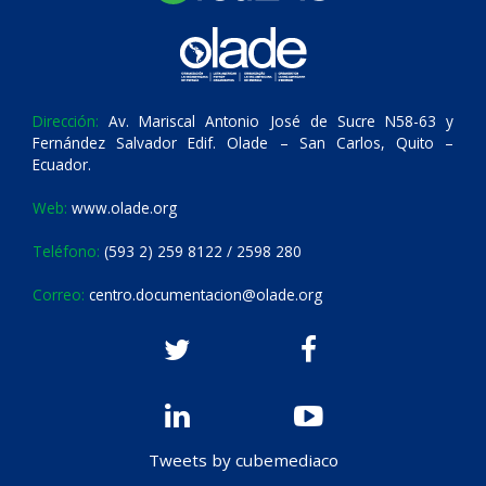
Dirección:
Av. Mariscal Antonio José de Sucre N58-63 y
Fernández Salvador Edif. Olade – San Carlos, Quito –
Ecuador.
Web:
www.olade.org
Teléfono:
(593 2) 259 8122 / 2598 280
Correo:
centro.documentacion@olade.org
Tweets by cubemediaco