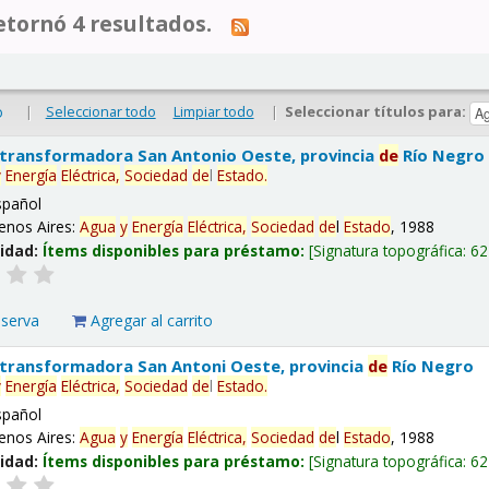
tornó 4 resultados.
|
Seleccionar todo
Limpiar todo
|
Seleccionar títulos para:
o
 transformadora San Antonio Oeste, provincia
de
Río Negro
y
Energía
Eléctrica,
Sociedad
de
l
Estado
.
spañol
enos Aires:
Agua
y
Energía
Eléctrica,
Sociedad
de
l
Estado
, 1988
lidad:
Ítems disponibles para préstamo:
Signatura topográfica:
62
eserva
Agregar al carrito
 transformadora San Antoni Oeste, provincia
de
Río Negro
y
Energía
Eléctrica,
Sociedad
de
l
Estado
.
spañol
enos Aires:
Agua
y
Energía
Eléctrica,
Sociedad
de
l
Estado
, 1988
lidad:
Ítems disponibles para préstamo:
Signatura topográfica:
62