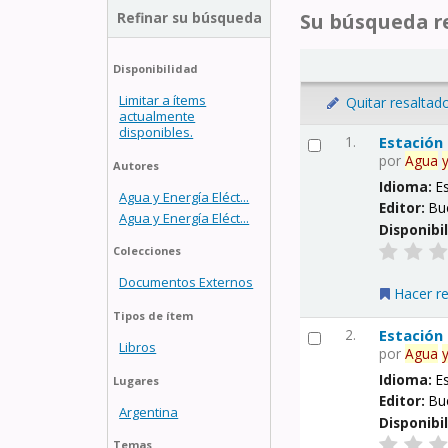
Refinar su búsqueda
Su búsqueda re
Disponibilidad
Limitar a ítems
Quitar resaltad
actualmente
disponibles.
1.
Estación
por
Agua
Autores
Idioma:
E
Agua y Energía Eléct...
Editor:
Bu
Agua y Energía Eléct...
Disponibi
Colecciones
Documentos Externos
Hacer r
Tipos de ítem
2.
Estación
Libros
por
Agua
Idioma:
E
Lugares
Editor:
Bu
Argentina
Disponibi
Temas