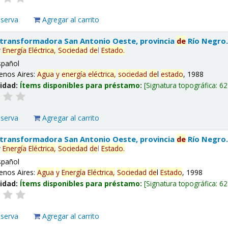
eserva
Agregar al carrito
 transformadora San Antonio Oeste, provincia
de
Río Negro
y
Energía
Eléctrica,
Sociedad
de
l
Estado
.
spañol
enos Aires:
Agua
y
energía
eléctrica,
sociedad
de
l
estado
, 1988
lidad:
Ítems disponibles para préstamo:
Signatura topográfica:
62
eserva
Agregar al carrito
 transformadora San Antonio Oeste, provincia
de
Río Negro
y
Energía
Eléctrica,
Sociedad
de
l
Estado
.
spañol
enos Aires:
Agua
y
Energía
Eléctrica,
Sociedad
de
l
Estado
, 1998
lidad:
Ítems disponibles para préstamo:
Signatura topográfica:
62
eserva
Agregar al carrito