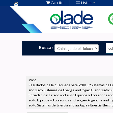
Carrito
Listas
Centro de
Documentación
OLADE -
Buscar
Inicio
›
Resultados de la búsqueda para 'ccl=su:"Sistemas de E
and su-to:Sistemas de Energía and itype:BK and su-to:Si
Sociedad del Estado and su-to:Equipos y Accesorios and
su-to:Equipos y Accesorios and su-geo:Argentina and it
su-to:Sistemas de Energía and au:Agua y Energía Eléctri