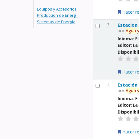
Equipos y Accesorios
Hacer r
Producción de Energí...
Sistemas de Energía
3.
Estacion
por
Agua
Idioma:
E
Editor:
Bu
Disponibi
Hacer r
4.
Estación
por
Agua
Idioma:
E
Editor:
Bu
Disponibi
Hacer r