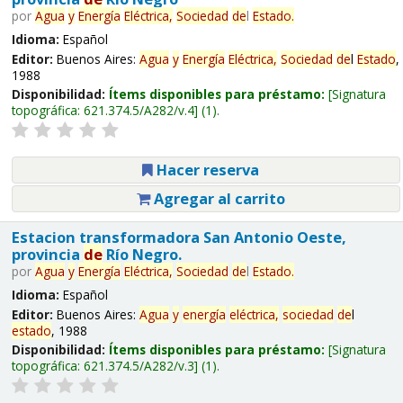
por
Agua
y
Energía
Eléctrica,
Sociedad
de
l
Estado
.
Idioma:
Español
Editor:
Buenos Aires:
Agua
y
Energía
Eléctrica,
Sociedad
de
l
Estado
,
1988
Disponibilidad:
Ítems disponibles para préstamo:
Signatura
topográfica:
621.374.5/A282/v.4
(1).
Hacer reserva
Agregar al carrito
Estacion transformadora San Antonio Oeste,
provincia
de
Río Negro.
por
Agua
y
Energía
Eléctrica,
Sociedad
de
l
Estado
.
Idioma:
Español
Editor:
Buenos Aires:
Agua
y
energía
eléctrica,
sociedad
de
l
estado
, 1988
Disponibilidad:
Ítems disponibles para préstamo:
Signatura
topográfica:
621.374.5/A282/v.3
(1).