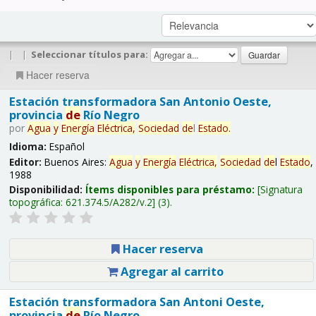
|
|
Seleccionar títulos para:
Hacer reserva
Estación transformadora San Antonio Oeste,
provincia
de
Río Negro
por
Agua
y
Energía
Eléctrica,
Sociedad
de
l
Estado
.
Idioma:
Español
Editor:
Buenos Aires:
Agua
y
Energía
Eléctrica,
Sociedad
de
l
Estado
,
1988
Disponibilidad:
Ítems disponibles para préstamo:
Signatura
topográfica:
621.374.5/A282/v.2
(3).
Hacer reserva
Agregar al carrito
Estación transformadora San Antoni Oeste,
provincia
de
Río Negro