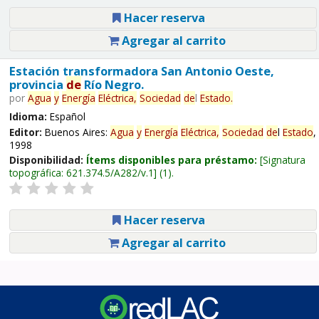
Hacer reserva
Agregar al carrito
Estación transformadora San Antonio Oeste,
provincia
de
Río Negro.
por
Agua
y
Energía
Eléctrica,
Sociedad
de
l
Estado
.
Idioma:
Español
Editor:
Buenos Aires:
Agua
y
Energía
Eléctrica,
Sociedad
de
l
Estado
,
1998
Disponibilidad:
Ítems disponibles para préstamo:
Signatura
topográfica:
621.374.5/A282/v.1
(1).
Hacer reserva
Agregar al carrito