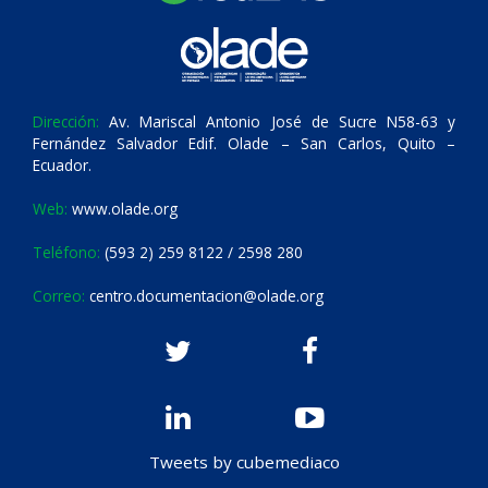
Dirección:
Av. Mariscal Antonio José de Sucre N58-63 y
Fernández Salvador Edif. Olade – San Carlos, Quito –
Ecuador.
Web:
www.olade.org
Teléfono:
(593 2) 259 8122 / 2598 280
Correo:
centro.documentacion@olade.org
Tweets by cubemediaco