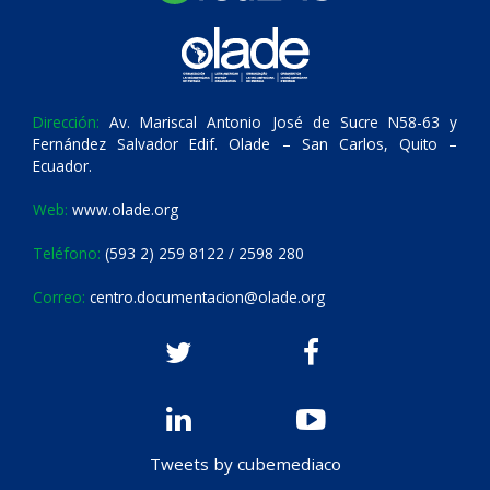
Dirección:
Av. Mariscal Antonio José de Sucre N58-63 y
Fernández Salvador Edif. Olade – San Carlos, Quito –
Ecuador.
Web:
www.olade.org
Teléfono:
(593 2) 259 8122 / 2598 280
Correo:
centro.documentacion@olade.org
Tweets by cubemediaco