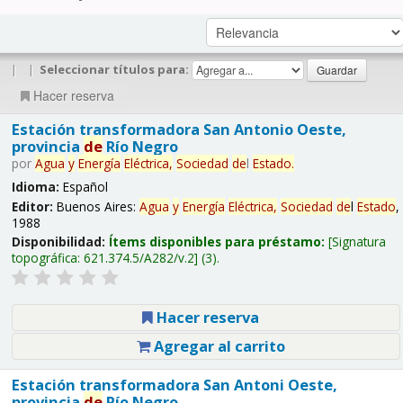
|
|
Seleccionar títulos para:
Hacer reserva
Estación transformadora San Antonio Oeste,
provincia
de
Río Negro
por
Agua
y
Energía
Eléctrica,
Sociedad
de
l
Estado
.
Idioma:
Español
Editor:
Buenos Aires:
Agua
y
Energía
Eléctrica,
Sociedad
de
l
Estado
,
1988
Disponibilidad:
Ítems disponibles para préstamo:
Signatura
topográfica:
621.374.5/A282/v.2
(3).
Hacer reserva
Agregar al carrito
Estación transformadora San Antoni Oeste,
provincia
de
Río Negro