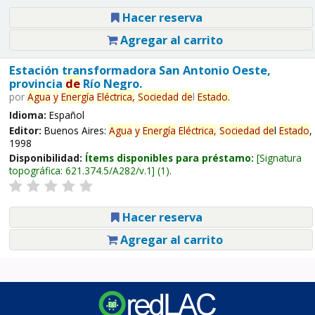
Hacer reserva
Agregar al carrito
Estación transformadora San Antonio Oeste,
provincia
de
Río Negro.
por
Agua
y
Energía
Eléctrica,
Sociedad
de
l
Estado
.
Idioma:
Español
Editor:
Buenos Aires:
Agua
y
Energía
Eléctrica,
Sociedad
de
l
Estado
,
1998
Disponibilidad:
Ítems disponibles para préstamo:
Signatura
topográfica:
621.374.5/A282/v.1
(1).
Hacer reserva
Agregar al carrito