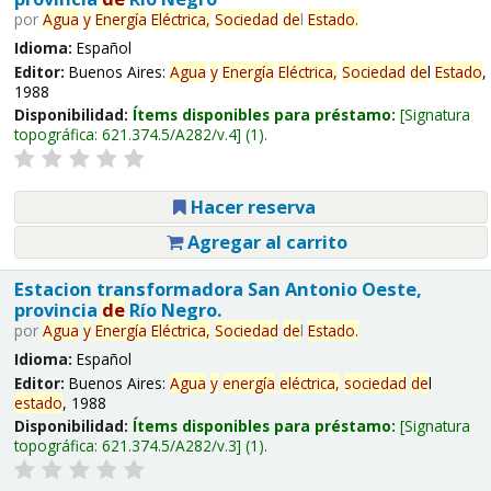
por
Agua
y
Energía
Eléctrica,
Sociedad
de
l
Estado
.
Idioma:
Español
Editor:
Buenos Aires:
Agua
y
Energía
Eléctrica,
Sociedad
de
l
Estado
,
1988
Disponibilidad:
Ítems disponibles para préstamo:
Signatura
topográfica:
621.374.5/A282/v.4
(1).
Hacer reserva
Agregar al carrito
Estacion transformadora San Antonio Oeste,
provincia
de
Río Negro.
por
Agua
y
Energía
Eléctrica,
Sociedad
de
l
Estado
.
Idioma:
Español
Editor:
Buenos Aires:
Agua
y
energía
eléctrica,
sociedad
de
l
estado
, 1988
Disponibilidad:
Ítems disponibles para préstamo:
Signatura
topográfica:
621.374.5/A282/v.3
(1).