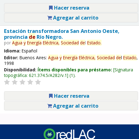
Hacer reserva
Agregar al carrito
Estación transformadora San Antonio Oeste,
provincia
de
Río Negro.
por
Agua
y
Energía
Eléctrica,
Sociedad
de
l
Estado
.
Idioma:
Español
Editor:
Buenos Aires:
Agua
y
Energía
Eléctrica,
Sociedad
de
l
Estado
,
1998
Disponibilidad:
Ítems disponibles para préstamo:
Signatura
topográfica:
621.374.5/A282/v.1
(1).
Hacer reserva
Agregar al carrito