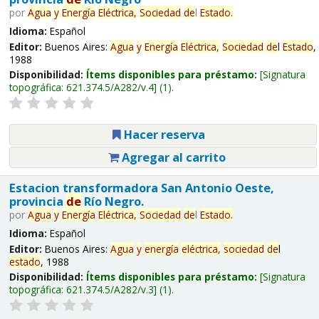
por
Agua
y
Energía
Eléctrica,
Sociedad
de
l
Estado
.
Idioma:
Español
Editor:
Buenos Aires:
Agua
y
Energía
Eléctrica,
Sociedad
de
l
Estado
,
1988
Disponibilidad:
Ítems disponibles para préstamo:
Signatura
topográfica:
621.374.5/A282/v.4
(1).
Hacer reserva
Agregar al carrito
Estacion transformadora San Antonio Oeste,
provincia
de
Río Negro.
por
Agua
y
Energía
Eléctrica,
Sociedad
de
l
Estado
.
Idioma:
Español
Editor:
Buenos Aires:
Agua
y
energía
eléctrica,
sociedad
de
l
estado
, 1988
Disponibilidad:
Ítems disponibles para préstamo:
Signatura
topográfica:
621.374.5/A282/v.3
(1).