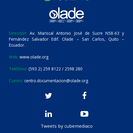
Dirección:
Av. Mariscal Antonio José de Sucre N58-63 y
Fernández Salvador Edif. Olade – San Carlos, Quito –
Ecuador.
Web:
www.olade.org
Teléfono:
(593 2) 259 8122 / 2598 280
Correo:
centro.documentacion@olade.org
Tweets by cubemediaco