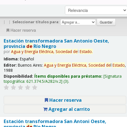
|
|
Seleccionar títulos para:
Hacer reserva
Estación transformadora San Antonio Oeste,
provincia
de
Río Negro
por
Agua
y
Energía
Eléctrica,
Sociedad
de
l
Estado
.
Idioma:
Español
Editor:
Buenos Aires:
Agua
y
Energía
Eléctrica,
Sociedad
de
l
Estado
,
1988
Disponibilidad:
Ítems disponibles para préstamo:
Signatura
topográfica:
621.374.5/A282/v.2
(3).
Hacer reserva
Agregar al carrito
Estación transformadora San Antoni Oeste,
provincia
de
Río Negro