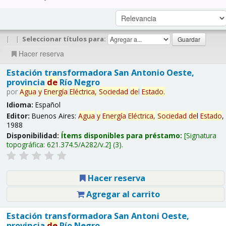
|
|
Seleccionar títulos para:
Hacer reserva
Estación transformadora San Antonio Oeste,
provincia
de
Río Negro
por
Agua
y
Energía
Eléctrica,
Sociedad
de
l
Estado
.
Idioma:
Español
Editor:
Buenos Aires:
Agua
y
Energía
Eléctrica,
Sociedad
de
l
Estado
,
1988
Disponibilidad:
Ítems disponibles para préstamo:
Signatura
topográfica:
621.374.5/A282/v.2
(3).
Hacer reserva
Agregar al carrito
Estación transformadora San Antoni Oeste,
provincia
de
Río Negro