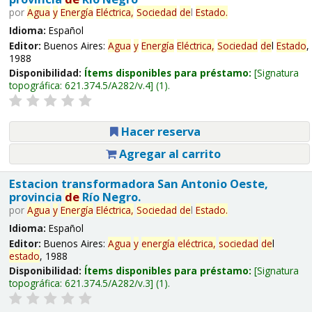
por
Agua
y
Energía
Eléctrica,
Sociedad
de
l
Estado
.
Idioma:
Español
Editor:
Buenos Aires:
Agua
y
Energía
Eléctrica,
Sociedad
de
l
Estado
,
1988
Disponibilidad:
Ítems disponibles para préstamo:
Signatura
topográfica:
621.374.5/A282/v.4
(1).
Hacer reserva
Agregar al carrito
Estacion transformadora San Antonio Oeste,
provincia
de
Río Negro.
por
Agua
y
Energía
Eléctrica,
Sociedad
de
l
Estado
.
Idioma:
Español
Editor:
Buenos Aires:
Agua
y
energía
eléctrica,
sociedad
de
l
estado
, 1988
Disponibilidad:
Ítems disponibles para préstamo:
Signatura
topográfica:
621.374.5/A282/v.3
(1).