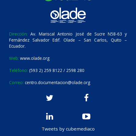
Dirección:
Av. Mariscal Antonio José de Sucre N58-63 y
Fernández Salvador Edif. Olade – San Carlos, Quito –
Ecuador.
Web:
www.olade.org
Teléfono:
(593 2) 259 8122 / 2598 280
Correo:
centro.documentacion@olade.org
Tweets by cubemediaco