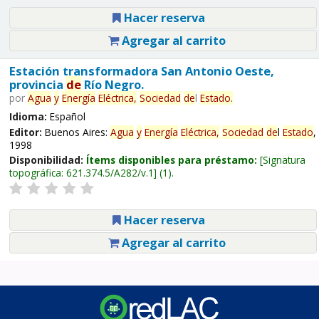
Hacer reserva
Agregar al carrito
Estación transformadora San Antonio Oeste,
provincia
de
Río Negro.
por
Agua
y
Energía
Eléctrica,
Sociedad
de
l
Estado
.
Idioma:
Español
Editor:
Buenos Aires:
Agua
y
Energía
Eléctrica,
Sociedad
de
l
Estado
,
1998
Disponibilidad:
Ítems disponibles para préstamo:
Signatura
topográfica:
621.374.5/A282/v.1
(1).
Hacer reserva
Agregar al carrito