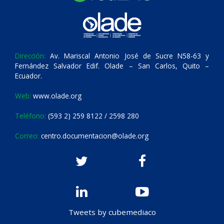
Dirección:
Av. Mariscal Antonio José de Sucre N58-63 y
Fernández Salvador Edif. Olade – San Carlos, Quito –
Ecuador.
Web:
www.olade.org
Teléfono:
(593 2) 259 8122 / 2598 280
Correo:
centro.documentacion@olade.org
Tweets by cubemediaco