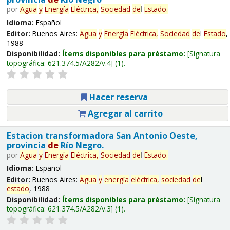
por
Agua
y
Energía
Eléctrica,
Sociedad
de
l
Estado
.
Idioma:
Español
Editor:
Buenos Aires:
Agua
y
Energía
Eléctrica,
Sociedad
de
l
Estado
,
1988
Disponibilidad:
Ítems disponibles para préstamo:
Signatura
topográfica:
621.374.5/A282/v.4
(1).
Hacer reserva
Agregar al carrito
Estacion transformadora San Antonio Oeste,
provincia
de
Río Negro.
por
Agua
y
Energía
Eléctrica,
Sociedad
de
l
Estado
.
Idioma:
Español
Editor:
Buenos Aires:
Agua
y
energía
eléctrica,
sociedad
de
l
estado
, 1988
Disponibilidad:
Ítems disponibles para préstamo:
Signatura
topográfica:
621.374.5/A282/v.3
(1).