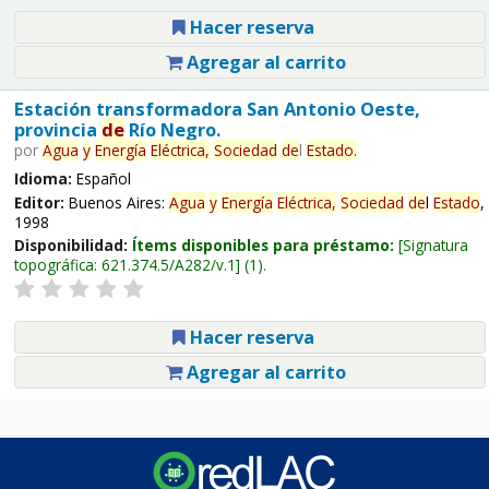
Hacer reserva
Agregar al carrito
Estación transformadora San Antonio Oeste,
provincia
de
Río Negro.
por
Agua
y
Energía
Eléctrica,
Sociedad
de
l
Estado
.
Idioma:
Español
Editor:
Buenos Aires:
Agua
y
Energía
Eléctrica,
Sociedad
de
l
Estado
,
1998
Disponibilidad:
Ítems disponibles para préstamo:
Signatura
topográfica:
621.374.5/A282/v.1
(1).
Hacer reserva
Agregar al carrito