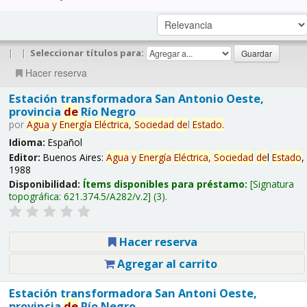
|
|
Seleccionar títulos para:
Hacer reserva
Estación transformadora San Antonio Oeste,
provincia
de
Río Negro
por
Agua
y
Energía
Eléctrica,
Sociedad
de
l
Estado
.
Idioma:
Español
Editor:
Buenos Aires:
Agua
y
Energía
Eléctrica,
Sociedad
de
l
Estado
,
1988
Disponibilidad:
Ítems disponibles para préstamo:
Signatura
topográfica:
621.374.5/A282/v.2
(3).
Hacer reserva
Agregar al carrito
Estación transformadora San Antoni Oeste,
provincia
de
Río Negro