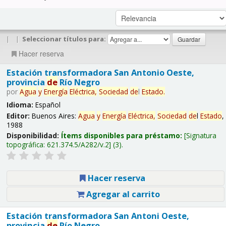
|
|
Seleccionar títulos para:
Hacer reserva
Estación transformadora San Antonio Oeste,
provincia
de
Río Negro
por
Agua
y
Energía
Eléctrica,
Sociedad
de
l
Estado
.
Idioma:
Español
Editor:
Buenos Aires:
Agua
y
Energía
Eléctrica,
Sociedad
de
l
Estado
,
1988
Disponibilidad:
Ítems disponibles para préstamo:
Signatura
topográfica:
621.374.5/A282/v.2
(3).
Hacer reserva
Agregar al carrito
Estación transformadora San Antoni Oeste,
provincia
de
Río Negro