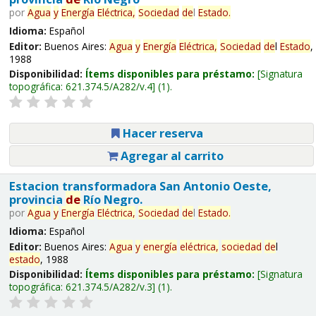
por
Agua
y
Energía
Eléctrica,
Sociedad
de
l
Estado
.
Idioma:
Español
Editor:
Buenos Aires:
Agua
y
Energía
Eléctrica,
Sociedad
de
l
Estado
,
1988
Disponibilidad:
Ítems disponibles para préstamo:
Signatura
topográfica:
621.374.5/A282/v.4
(1).
Hacer reserva
Agregar al carrito
Estacion transformadora San Antonio Oeste,
provincia
de
Río Negro.
por
Agua
y
Energía
Eléctrica,
Sociedad
de
l
Estado
.
Idioma:
Español
Editor:
Buenos Aires:
Agua
y
energía
eléctrica,
sociedad
de
l
estado
, 1988
Disponibilidad:
Ítems disponibles para préstamo:
Signatura
topográfica:
621.374.5/A282/v.3
(1).