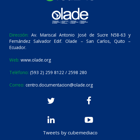
Dirección:
Av. Mariscal Antonio José de Sucre N58-63 y
Fernández Salvador Edif. Olade – San Carlos, Quito –
Ecuador.
Web:
www.olade.org
Teléfono:
(593 2) 259 8122 / 2598 280
Correo:
centro.documentacion@olade.org
Tweets by cubemediaco