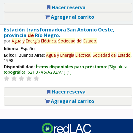
Hacer reserva
Agregar al carrito
Estación transformadora San Antonio Oeste,
provincia
de
Río Negro.
por
Agua
y
Energía
Eléctrica,
Sociedad
de
l
Estado
.
Idioma:
Español
Editor:
Buenos Aires:
Agua
y
Energía
Eléctrica,
Sociedad
de
l
Estado
,
1998
Disponibilidad:
Ítems disponibles para préstamo:
Signatura
topográfica:
621.374.5/A282/v.1
(1).
Hacer reserva
Agregar al carrito