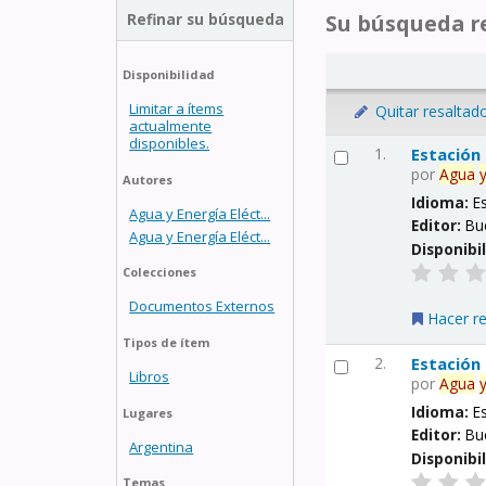
Refinar su búsqueda
Su búsqueda re
Disponibilidad
Limitar a ítems
Quitar resaltad
actualmente
disponibles.
1.
Estación
por
Agua
Autores
Idioma:
E
Agua y Energía Eléct...
Editor:
Bu
Agua y Energía Eléct...
Disponibi
Colecciones
Documentos Externos
Hacer r
Tipos de ítem
2.
Estación
Libros
por
Agua
Idioma:
E
Lugares
Editor:
Bu
Argentina
Disponibi
Temas