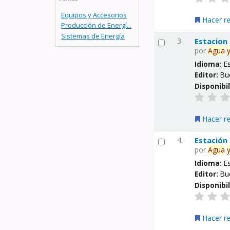
Equipos y Accesorios
Hacer r
Producción de Energí...
Sistemas de Energía
3.
Estacion
por
Agua
Idioma:
E
Editor:
Bu
Disponibi
Hacer r
4.
Estación
por
Agua
Idioma:
E
Editor:
Bu
Disponibi
Hacer r