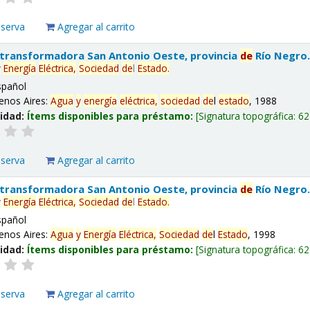
eserva
Agregar al carrito
 transformadora San Antonio Oeste, provincia
de
Río Negro
y
Energía
Eléctrica,
Sociedad
de
l
Estado
.
spañol
enos Aires:
Agua
y
energía
eléctrica,
sociedad
de
l
estado
, 1988
lidad:
Ítems disponibles para préstamo:
Signatura topográfica:
62
eserva
Agregar al carrito
 transformadora San Antonio Oeste, provincia
de
Río Negro
y
Energía
Eléctrica,
Sociedad
de
l
Estado
.
spañol
enos Aires:
Agua
y
Energía
Eléctrica,
Sociedad
de
l
Estado
, 1998
lidad:
Ítems disponibles para préstamo:
Signatura topográfica:
62
eserva
Agregar al carrito