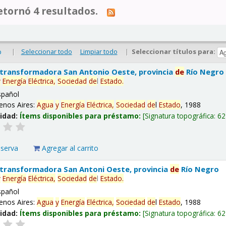
tornó 4 resultados.
|
Seleccionar todo
Limpiar todo
|
Seleccionar títulos para:
o
 transformadora San Antonio Oeste, provincia
de
Río Negro
y
Energía
Eléctrica,
Sociedad
de
l
Estado
.
spañol
enos Aires:
Agua
y
Energía
Eléctrica,
Sociedad
de
l
Estado
, 1988
lidad:
Ítems disponibles para préstamo:
Signatura topográfica:
62
eserva
Agregar al carrito
 transformadora San Antoni Oeste, provincia
de
Río Negro
y
Energía
Eléctrica,
Sociedad
de
l
Estado
.
spañol
enos Aires:
Agua
y
Energía
Eléctrica,
Sociedad
de
l
Estado
, 1988
lidad:
Ítems disponibles para préstamo:
Signatura topográfica:
62