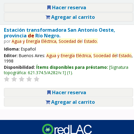
Hacer reserva
Agregar al carrito
Estación transformadora San Antonio Oeste,
provincia
de
Río Negro.
por
Agua
y
Energía
Eléctrica,
Sociedad
de
l
Estado
.
Idioma:
Español
Editor:
Buenos Aires:
Agua
y
Energía
Eléctrica,
Sociedad
de
l
Estado
,
1998
Disponibilidad:
Ítems disponibles para préstamo:
Signatura
topográfica:
621.374.5/A282/v.1
(1).
Hacer reserva
Agregar al carrito