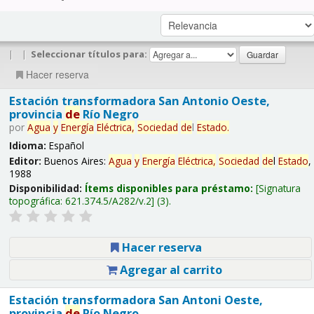
|
|
Seleccionar títulos para:
Hacer reserva
Estación transformadora San Antonio Oeste,
provincia
de
Río Negro
por
Agua
y
Energía
Eléctrica,
Sociedad
de
l
Estado
.
Idioma:
Español
Editor:
Buenos Aires:
Agua
y
Energía
Eléctrica,
Sociedad
de
l
Estado
,
1988
Disponibilidad:
Ítems disponibles para préstamo:
Signatura
topográfica:
621.374.5/A282/v.2
(3).
Hacer reserva
Agregar al carrito
Estación transformadora San Antoni Oeste,
provincia
de
Río Negro