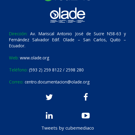
Dirección:
Av. Mariscal Antonio José de Sucre N58-63 y
Fernández Salvador Edif. Olade – San Carlos, Quito –
Ecuador.
Web:
www.olade.org
Teléfono:
(593 2) 259 8122 / 2598 280
Correo:
centro.documentacion@olade.org
Tweets by cubemediaco