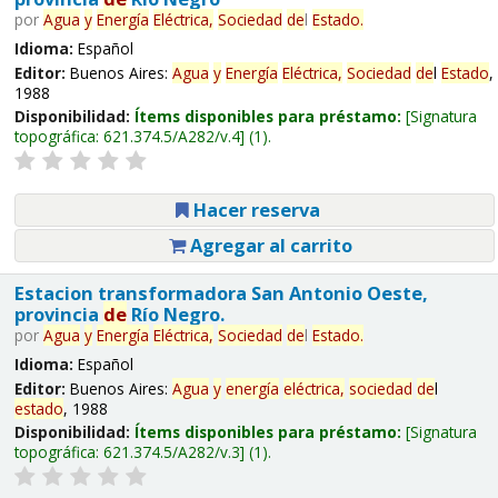
por
Agua
y
Energía
Eléctrica,
Sociedad
de
l
Estado
.
Idioma:
Español
Editor:
Buenos Aires:
Agua
y
Energía
Eléctrica,
Sociedad
de
l
Estado
,
1988
Disponibilidad:
Ítems disponibles para préstamo:
Signatura
topográfica:
621.374.5/A282/v.4
(1).
Hacer reserva
Agregar al carrito
Estacion transformadora San Antonio Oeste,
provincia
de
Río Negro.
por
Agua
y
Energía
Eléctrica,
Sociedad
de
l
Estado
.
Idioma:
Español
Editor:
Buenos Aires:
Agua
y
energía
eléctrica,
sociedad
de
l
estado
, 1988
Disponibilidad:
Ítems disponibles para préstamo:
Signatura
topográfica:
621.374.5/A282/v.3
(1).