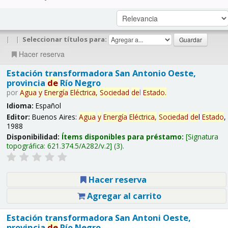
|
|
Seleccionar títulos para:
Hacer reserva
Estación transformadora San Antonio Oeste,
provincia
de
Río Negro
por
Agua
y
Energía
Eléctrica,
Sociedad
de
l
Estado
.
Idioma:
Español
Editor:
Buenos Aires:
Agua
y
Energía
Eléctrica,
Sociedad
de
l
Estado
,
1988
Disponibilidad:
Ítems disponibles para préstamo:
Signatura
topográfica:
621.374.5/A282/v.2
(3).
Hacer reserva
Agregar al carrito
Estación transformadora San Antoni Oeste,
provincia
de
Río Negro