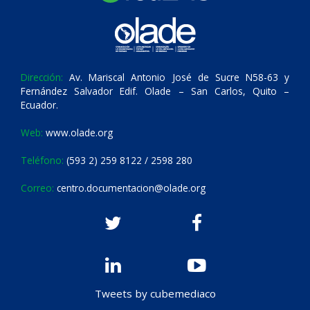
Dirección:
Av. Mariscal Antonio José de Sucre N58-63 y
Fernández Salvador Edif. Olade – San Carlos, Quito –
Ecuador.
Web:
www.olade.org
Teléfono:
(593 2) 259 8122 / 2598 280
Correo:
centro.documentacion@olade.org
Tweets by cubemediaco