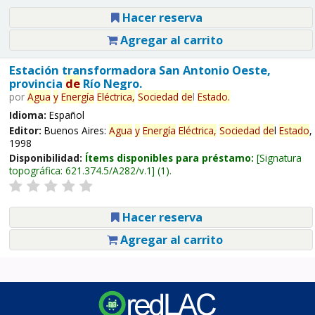
Hacer reserva
Agregar al carrito
Estación transformadora San Antonio Oeste,
provincia
de
Río Negro.
por
Agua
y
Energía
Eléctrica,
Sociedad
de
l
Estado
.
Idioma:
Español
Editor:
Buenos Aires:
Agua
y
Energía
Eléctrica,
Sociedad
de
l
Estado
,
1998
Disponibilidad:
Ítems disponibles para préstamo:
Signatura
topográfica:
621.374.5/A282/v.1
(1).
Hacer reserva
Agregar al carrito