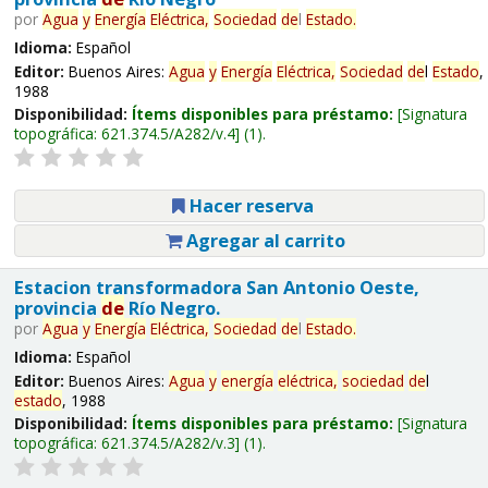
por
Agua
y
Energía
Eléctrica,
Sociedad
de
l
Estado
.
Idioma:
Español
Editor:
Buenos Aires:
Agua
y
Energía
Eléctrica,
Sociedad
de
l
Estado
,
1988
Disponibilidad:
Ítems disponibles para préstamo:
Signatura
topográfica:
621.374.5/A282/v.4
(1).
Hacer reserva
Agregar al carrito
Estacion transformadora San Antonio Oeste,
provincia
de
Río Negro.
por
Agua
y
Energía
Eléctrica,
Sociedad
de
l
Estado
.
Idioma:
Español
Editor:
Buenos Aires:
Agua
y
energía
eléctrica,
sociedad
de
l
estado
, 1988
Disponibilidad:
Ítems disponibles para préstamo:
Signatura
topográfica:
621.374.5/A282/v.3
(1).