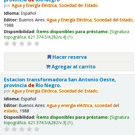
por
Agua
y
Energía
Eléctrica,
Sociedad
de
l
Estado
.
Idioma:
Español
Editor:
Buenos Aires:
Agua
y
Energía
Eléctrica,
Sociedad
de
l
Estado
,
1988
Disponibilidad:
Ítems disponibles para préstamo:
Signatura
topográfica:
621.374.5/A282/v.4
(1).
Hacer reserva
Agregar al carrito
Estacion transformadora San Antonio Oeste,
provincia
de
Río Negro.
por
Agua
y
Energía
Eléctrica,
Sociedad
de
l
Estado
.
Idioma:
Español
Editor:
Buenos Aires:
Agua
y
energía
eléctrica,
sociedad
de
l
estado
, 1988
Disponibilidad:
Ítems disponibles para préstamo:
Signatura
topográfica:
621.374.5/A282/v.3
(1).