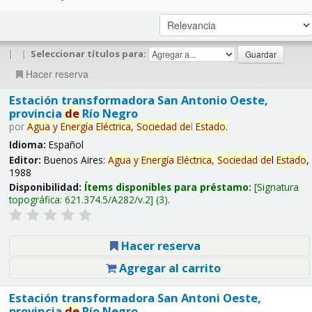
|
|
Seleccionar títulos para:
Hacer reserva
Estación transformadora San Antonio Oeste,
provincia
de
Río Negro
por
Agua
y
Energía
Eléctrica,
Sociedad
de
l
Estado
.
Idioma:
Español
Editor:
Buenos Aires:
Agua
y
Energía
Eléctrica,
Sociedad
de
l
Estado
,
1988
Disponibilidad:
Ítems disponibles para préstamo:
Signatura
topográfica:
621.374.5/A282/v.2
(3).
Hacer reserva
Agregar al carrito
Estación transformadora San Antoni Oeste,
provincia
de
Río Negro