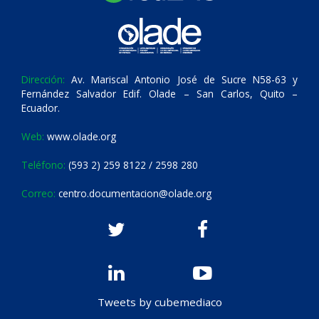
Dirección:
Av. Mariscal Antonio José de Sucre N58-63 y
Fernández Salvador Edif. Olade – San Carlos, Quito –
Ecuador.
Web:
www.olade.org
Teléfono:
(593 2) 259 8122 / 2598 280
Correo:
centro.documentacion@olade.org
Tweets by cubemediaco