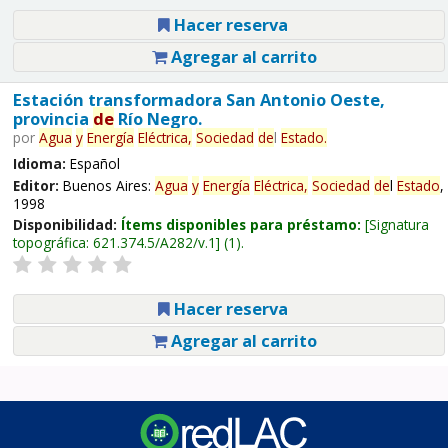
Hacer reserva
Agregar al carrito
Estación transformadora San Antonio Oeste,
provincia
de
Río Negro.
por
Agua
y
Energía
Eléctrica,
Sociedad
de
l
Estado
.
Idioma:
Español
Editor:
Buenos Aires:
Agua
y
Energía
Eléctrica,
Sociedad
de
l
Estado
,
1998
Disponibilidad:
Ítems disponibles para préstamo:
Signatura
topográfica:
621.374.5/A282/v.1
(1).
Hacer reserva
Agregar al carrito