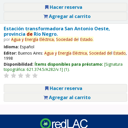
Hacer reserva
Agregar al carrito
Estación transformadora San Antonio Oeste,
provincia
de
Río Negro.
por
Agua
y
Energía
Eléctrica,
Sociedad
de
l
Estado
.
Idioma:
Español
Editor:
Buenos Aires:
Agua
y
Energía
Eléctrica,
Sociedad
de
l
Estado
,
1998
Disponibilidad:
Ítems disponibles para préstamo:
Signatura
topográfica:
621.374.5/A282/v.1
(1).
Hacer reserva
Agregar al carrito