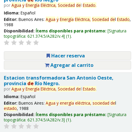
por
Agua
y
Energía
Eléctrica,
Sociedad
de
l
Estado
.
Idioma:
Español
Editor:
Buenos Aires:
Agua
y
Energía
Eléctrica,
Sociedad
de
l
Estado
,
1988
Disponibilidad:
Ítems disponibles para préstamo:
Signatura
topográfica:
621.374.5/A282/v.4
(1).
Hacer reserva
Agregar al carrito
Estacion transformadora San Antonio Oeste,
provincia
de
Río Negro.
por
Agua
y
Energía
Eléctrica,
Sociedad
de
l
Estado
.
Idioma:
Español
Editor:
Buenos Aires:
Agua
y
energía
eléctrica,
sociedad
de
l
estado
, 1988
Disponibilidad:
Ítems disponibles para préstamo:
Signatura
topográfica:
621.374.5/A282/v.3
(1).