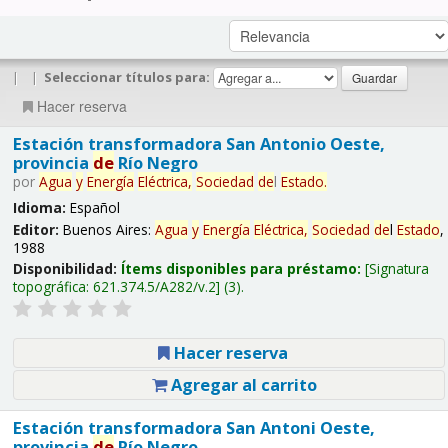
|
|
Seleccionar títulos para:
Hacer reserva
Estación transformadora San Antonio Oeste,
provincia
de
Río Negro
por
Agua
y
Energía
Eléctrica,
Sociedad
de
l
Estado
.
Idioma:
Español
Editor:
Buenos Aires:
Agua
y
Energía
Eléctrica,
Sociedad
de
l
Estado
,
1988
Disponibilidad:
Ítems disponibles para préstamo:
Signatura
topográfica:
621.374.5/A282/v.2
(3).
Hacer reserva
Agregar al carrito
Estación transformadora San Antoni Oeste,
provincia
de
Río Negro