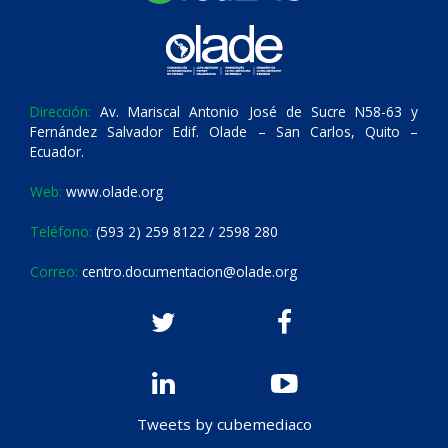
Dirección:
Av. Mariscal Antonio José de Sucre N58-63 y
Fernández Salvador Edif. Olade – San Carlos, Quito –
Ecuador.
Web:
www.olade.org
Teléfono:
(593 2) 259 8122 / 2598 280
Correo:
centro.documentacion@olade.org
Tweets by cubemediaco