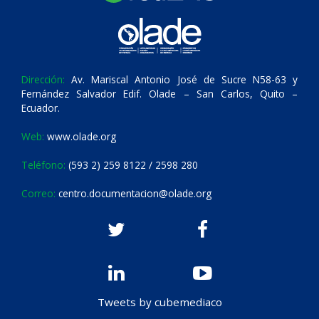
Dirección:
Av. Mariscal Antonio José de Sucre N58-63 y
Fernández Salvador Edif. Olade – San Carlos, Quito –
Ecuador.
Web:
www.olade.org
Teléfono:
(593 2) 259 8122 / 2598 280
Correo:
centro.documentacion@olade.org
Tweets by cubemediaco