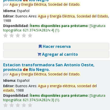
por
Agua
y
Energía
Eléctrica,
Sociedad
de
l
Estado
.
Idioma:
Español
Editor:
Buenos Aires:
Agua
y
Energía
Eléctrica,
Sociedad
de
l
Estado
,
1988
Disponibilidad:
Ítems disponibles para préstamo:
Signatura
topográfica:
621.374.5/A282/v.4
(1).
Hacer reserva
Agregar al carrito
Estacion transformadora San Antonio Oeste,
provincia
de
Río Negro.
por
Agua
y
Energía
Eléctrica,
Sociedad
de
l
Estado
.
Idioma:
Español
Editor:
Buenos Aires:
Agua
y
energía
eléctrica,
sociedad
de
l
estado
, 1988
Disponibilidad:
Ítems disponibles para préstamo:
Signatura
topográfica:
621.374.5/A282/v.3
(1).