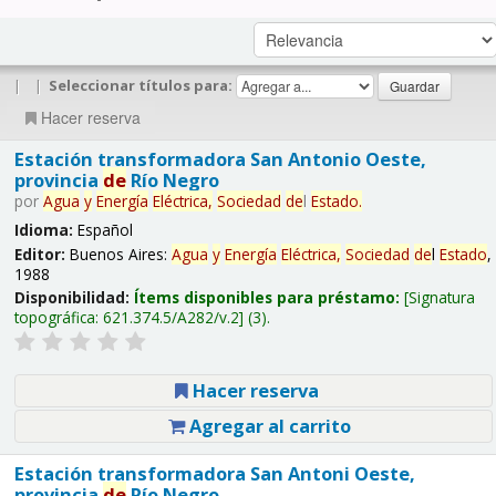
|
|
Seleccionar títulos para:
Hacer reserva
Estación transformadora San Antonio Oeste,
provincia
de
Río Negro
por
Agua
y
Energía
Eléctrica,
Sociedad
de
l
Estado
.
Idioma:
Español
Editor:
Buenos Aires:
Agua
y
Energía
Eléctrica,
Sociedad
de
l
Estado
,
1988
Disponibilidad:
Ítems disponibles para préstamo:
Signatura
topográfica:
621.374.5/A282/v.2
(3).
Hacer reserva
Agregar al carrito
Estación transformadora San Antoni Oeste,
provincia
de
Río Negro