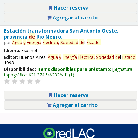
Hacer reserva
Agregar al carrito
Estación transformadora San Antonio Oeste,
provincia
de
Río Negro.
por
Agua
y
Energía
Eléctrica,
Sociedad
de
l
Estado
.
Idioma:
Español
Editor:
Buenos Aires:
Agua
y
Energía
Eléctrica,
Sociedad
de
l
Estado
,
1998
Disponibilidad:
Ítems disponibles para préstamo:
Signatura
topográfica:
621.374.5/A282/v.1
(1).
Hacer reserva
Agregar al carrito