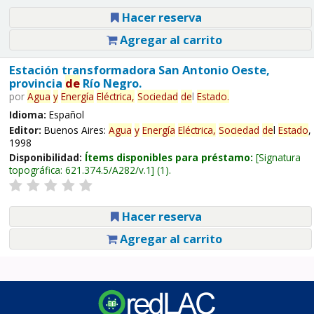
Hacer reserva
Agregar al carrito
Estación transformadora San Antonio Oeste,
provincia
de
Río Negro.
por
Agua
y
Energía
Eléctrica,
Sociedad
de
l
Estado
.
Idioma:
Español
Editor:
Buenos Aires:
Agua
y
Energía
Eléctrica,
Sociedad
de
l
Estado
,
1998
Disponibilidad:
Ítems disponibles para préstamo:
Signatura
topográfica:
621.374.5/A282/v.1
(1).
Hacer reserva
Agregar al carrito