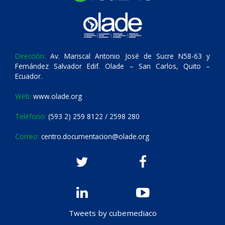
Dirección:
Av. Mariscal Antonio José de Sucre N58-63 y
Fernández Salvador Edif. Olade – San Carlos, Quito –
Ecuador.
Web:
www.olade.org
Teléfono:
(593 2) 259 8122 / 2598 280
Correo:
centro.documentacion@olade.org
Tweets by cubemediaco