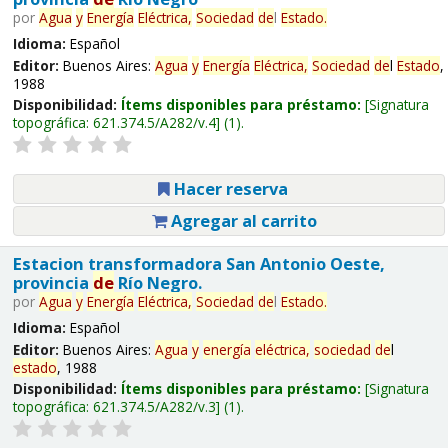
por
Agua
y
Energía
Eléctrica,
Sociedad
de
l
Estado
.
Idioma:
Español
Editor:
Buenos Aires:
Agua
y
Energía
Eléctrica,
Sociedad
de
l
Estado
,
1988
Disponibilidad:
Ítems disponibles para préstamo:
Signatura
topográfica:
621.374.5/A282/v.4
(1).
Hacer reserva
Agregar al carrito
Estacion transformadora San Antonio Oeste,
provincia
de
Río Negro.
por
Agua
y
Energía
Eléctrica,
Sociedad
de
l
Estado
.
Idioma:
Español
Editor:
Buenos Aires:
Agua
y
energía
eléctrica,
sociedad
de
l
estado
, 1988
Disponibilidad:
Ítems disponibles para préstamo:
Signatura
topográfica:
621.374.5/A282/v.3
(1).