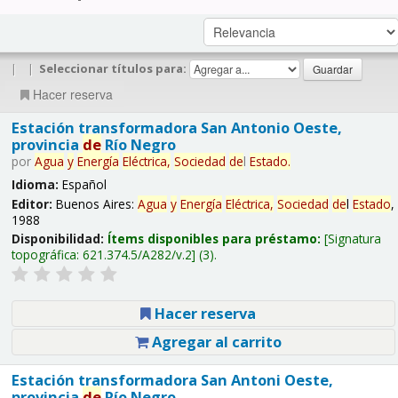
|
|
Seleccionar títulos para:
Hacer reserva
Estación transformadora San Antonio Oeste,
provincia
de
Río Negro
por
Agua
y
Energía
Eléctrica,
Sociedad
de
l
Estado
.
Idioma:
Español
Editor:
Buenos Aires:
Agua
y
Energía
Eléctrica,
Sociedad
de
l
Estado
,
1988
Disponibilidad:
Ítems disponibles para préstamo:
Signatura
topográfica:
621.374.5/A282/v.2
(3).
Hacer reserva
Agregar al carrito
Estación transformadora San Antoni Oeste,
provincia
de
Río Negro