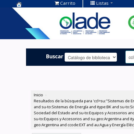
Carrito
Listas
Centro de
Documentación
OLADE -
Buscar
Inicio
›
Resultados de la búsqueda para 'ccl=su:"Sistemas de E
and su-to:Sistemas de Energía and itype:BK and su-to:Si
Sociedad del Estado and su-to:Equipos y Accesorios and
su-to:Equipos y Accesorios and su-geo:Argentina and it
geo:Argentina and ccode:EXT and au:Agua y Energía Eléctr