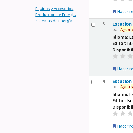
Equipos y Accesorios
Hacer r
Producción de Energí...
Sistemas de Energía
3.
Estacion
por
Agua
Idioma:
E
Editor:
Bu
Disponibi
Hacer r
4.
Estación
por
Agua
Idioma:
E
Editor:
Bu
Disponibi
Hacer r