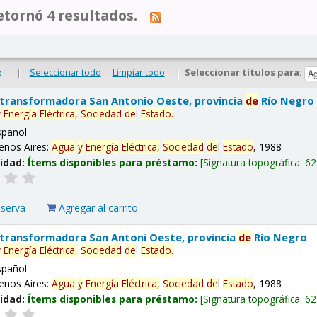
tornó 4 resultados.
|
Seleccionar todo
Limpiar todo
|
Seleccionar títulos para:
o
 transformadora San Antonio Oeste, provincia
de
Río Negro
y
Energía
Eléctrica,
Sociedad
de
l
Estado
.
spañol
enos Aires:
Agua
y
Energía
Eléctrica,
Sociedad
de
l
Estado
, 1988
lidad:
Ítems disponibles para préstamo:
Signatura topográfica:
62
eserva
Agregar al carrito
 transformadora San Antoni Oeste, provincia
de
Río Negro
y
Energía
Eléctrica,
Sociedad
de
l
Estado
.
spañol
enos Aires:
Agua
y
Energía
Eléctrica,
Sociedad
de
l
Estado
, 1988
lidad:
Ítems disponibles para préstamo:
Signatura topográfica:
62