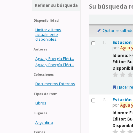
Refinar su búsqueda
Su búsqueda re
Disponibilidad
Limitar a ítems
Quitar resaltad
actualmente
disponibles.
1.
Estación
por
Agua
Autores
Idioma:
E
Agua y Energía Eléct...
Editor:
Bu
Agua y Energía Eléct...
Disponibi
Colecciones
Documentos Externos
Hacer r
Tipos de ítem
2.
Estación
Libros
por
Agua
Idioma:
E
Lugares
Editor:
Bu
Argentina
Disponibi
Temas