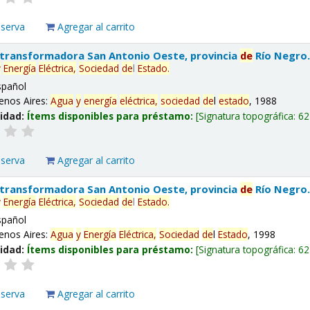
eserva
Agregar al carrito
 transformadora San Antonio Oeste, provincia
de
Río Negro
y
Energía
Eléctrica,
Sociedad
de
l
Estado
.
spañol
enos Aires:
Agua
y
energía
eléctrica,
sociedad
de
l
estado
, 1988
lidad:
Ítems disponibles para préstamo:
Signatura topográfica:
62
eserva
Agregar al carrito
 transformadora San Antonio Oeste, provincia
de
Río Negro
y
Energía
Eléctrica,
Sociedad
de
l
Estado
.
spañol
enos Aires:
Agua
y
Energía
Eléctrica,
Sociedad
de
l
Estado
, 1998
lidad:
Ítems disponibles para préstamo:
Signatura topográfica:
62
eserva
Agregar al carrito