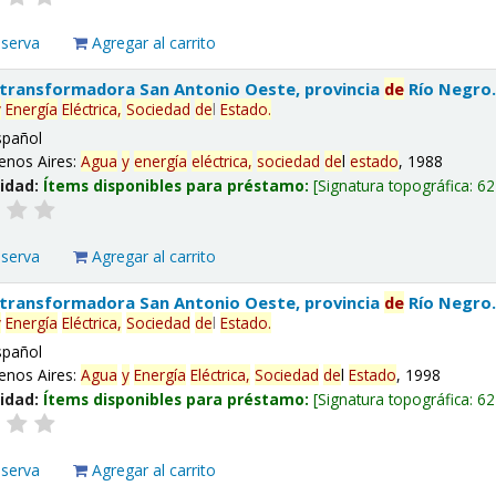
eserva
Agregar al carrito
 transformadora San Antonio Oeste, provincia
de
Río Negro
y
Energía
Eléctrica,
Sociedad
de
l
Estado
.
spañol
enos Aires:
Agua
y
energía
eléctrica,
sociedad
de
l
estado
, 1988
lidad:
Ítems disponibles para préstamo:
Signatura topográfica:
62
eserva
Agregar al carrito
 transformadora San Antonio Oeste, provincia
de
Río Negro
y
Energía
Eléctrica,
Sociedad
de
l
Estado
.
spañol
enos Aires:
Agua
y
Energía
Eléctrica,
Sociedad
de
l
Estado
, 1998
lidad:
Ítems disponibles para préstamo:
Signatura topográfica:
62
eserva
Agregar al carrito