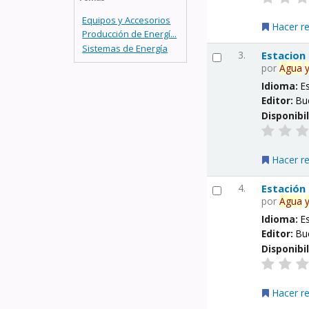
Equipos y Accesorios
Hacer r
Producción de Energí...
Sistemas de Energía
3.
Estacion
por
Agua
Idioma:
E
Editor:
Bu
Disponibi
Hacer r
4.
Estación
por
Agua
Idioma:
E
Editor:
Bu
Disponibi
Hacer r