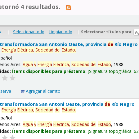
tornó 4 resultados.
|
Seleccionar todo
Limpiar todo
|
Seleccionar títulos para:
o
 transformadora San Antonio Oeste, provincia
de
Río Negro
y
Energía
Eléctrica,
Sociedad
de
l
Estado
.
spañol
enos Aires:
Agua
y
Energía
Eléctrica,
Sociedad
de
l
Estado
, 1988
lidad:
Ítems disponibles para préstamo:
Signatura topográfica:
62
eserva
Agregar al carrito
 transformadora San Antoni Oeste, provincia
de
Río Negro
y
Energía
Eléctrica,
Sociedad
de
l
Estado
.
spañol
enos Aires:
Agua
y
Energía
Eléctrica,
Sociedad
de
l
Estado
, 1988
lidad:
Ítems disponibles para préstamo:
Signatura topográfica:
62