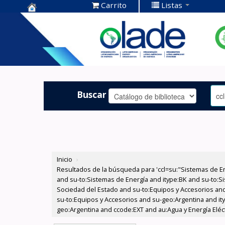
Carrito
Listas
Centro de
Documentación
OLADE -
Buscar
Inicio
›
Resultados de la búsqueda para 'ccl=su:"Sistemas de E
and su-to:Sistemas de Energía and itype:BK and su-to:Si
Sociedad del Estado and su-to:Equipos y Accesorios and
su-to:Equipos y Accesorios and su-geo:Argentina and it
geo:Argentina and ccode:EXT and au:Agua y Energía Eléctr