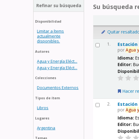
Refinar su búsqueda
Su búsqueda re
Disponibilidad
Limitar a ítems
Quitar resaltad
actualmente
disponibles.
1.
Estación
por
Agua
Autores
Idioma:
E
Agua y Energía Eléct...
Editor:
Bu
Agua y Energía Eléct...
Disponibi
Colecciones
Documentos Externos
Hacer r
Tipos de ítem
2.
Estación
Libros
por
Agua
Idioma:
E
Lugares
Editor:
Bu
Argentina
Disponibi
Temas