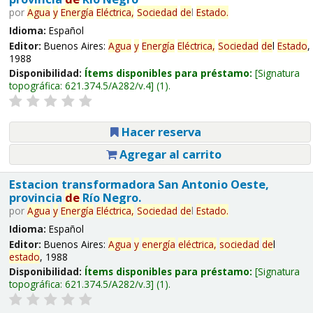
por
Agua
y
Energía
Eléctrica,
Sociedad
de
l
Estado
.
Idioma:
Español
Editor:
Buenos Aires:
Agua
y
Energía
Eléctrica,
Sociedad
de
l
Estado
,
1988
Disponibilidad:
Ítems disponibles para préstamo:
Signatura
topográfica:
621.374.5/A282/v.4
(1).
Hacer reserva
Agregar al carrito
Estacion transformadora San Antonio Oeste,
provincia
de
Río Negro.
por
Agua
y
Energía
Eléctrica,
Sociedad
de
l
Estado
.
Idioma:
Español
Editor:
Buenos Aires:
Agua
y
energía
eléctrica,
sociedad
de
l
estado
, 1988
Disponibilidad:
Ítems disponibles para préstamo:
Signatura
topográfica:
621.374.5/A282/v.3
(1).