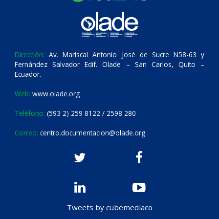
Dirección:
Av. Mariscal Antonio José de Sucre N58-63 y
Fernández Salvador Edif. Olade – San Carlos, Quito –
Ecuador.
Web:
www.olade.org
Teléfono:
(593 2) 259 8122 / 2598 280
Correo:
centro.documentacion@olade.org
Tweets by cubemediaco