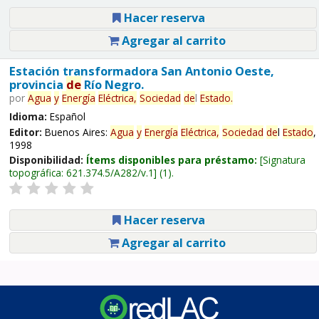
Hacer reserva
Agregar al carrito
Estación transformadora San Antonio Oeste,
provincia
de
Río Negro.
por
Agua
y
Energía
Eléctrica,
Sociedad
de
l
Estado
.
Idioma:
Español
Editor:
Buenos Aires:
Agua
y
Energía
Eléctrica,
Sociedad
de
l
Estado
,
1998
Disponibilidad:
Ítems disponibles para préstamo:
Signatura
topográfica:
621.374.5/A282/v.1
(1).
Hacer reserva
Agregar al carrito