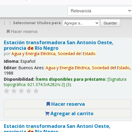
|
|
Seleccionar títulos para:
Hacer reserva
Estación transformadora San Antonio Oeste,
provincia
de
Río Negro
por
Agua
y
Energía
Eléctrica,
Sociedad
de
l
Estado
.
Idioma:
Español
Editor:
Buenos Aires:
Agua
y
Energía
Eléctrica,
Sociedad
de
l
Estado
,
1988
Disponibilidad:
Ítems disponibles para préstamo:
Signatura
topográfica:
621.374.5/A282/v.2
(3).
Hacer reserva
Agregar al carrito
Estación transformadora San Antoni Oeste,
provincia
de
Río Negro