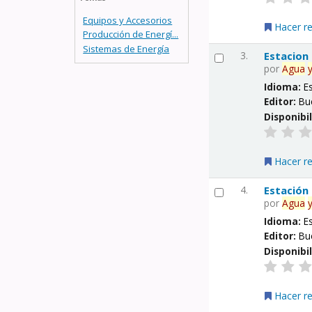
Equipos y Accesorios
Hacer r
Producción de Energí...
Sistemas de Energía
3.
Estacion
por
Agua
Idioma:
E
Editor:
Bu
Disponibi
Hacer r
4.
Estación
por
Agua
Idioma:
E
Editor:
Bu
Disponibi
Hacer r