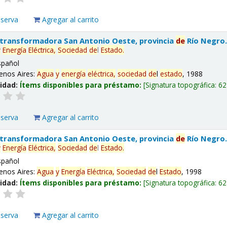
eserva
Agregar al carrito
 transformadora San Antonio Oeste, provincia
de
Río Negro
y
Energía
Eléctrica,
Sociedad
de
l
Estado
.
spañol
enos Aires:
Agua
y
energía
eléctrica,
sociedad
de
l
estado
, 1988
lidad:
Ítems disponibles para préstamo:
Signatura topográfica:
62
eserva
Agregar al carrito
 transformadora San Antonio Oeste, provincia
de
Río Negro
y
Energía
Eléctrica,
Sociedad
de
l
Estado
.
spañol
enos Aires:
Agua
y
Energía
Eléctrica,
Sociedad
de
l
Estado
, 1998
lidad:
Ítems disponibles para préstamo:
Signatura topográfica:
62
eserva
Agregar al carrito