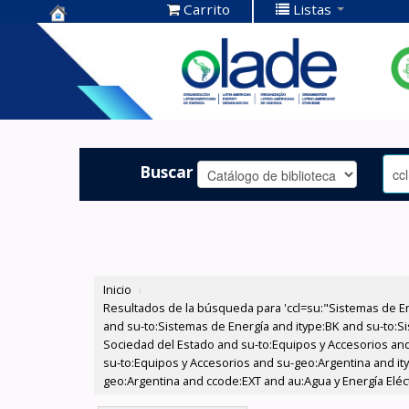
Carrito
Listas
Centro de
Documentación
OLADE -
Buscar
Inicio
›
Resultados de la búsqueda para 'ccl=su:"Sistemas de E
and su-to:Sistemas de Energía and itype:BK and su-to:Si
Sociedad del Estado and su-to:Equipos y Accesorios and
su-to:Equipos y Accesorios and su-geo:Argentina and it
geo:Argentina and ccode:EXT and au:Agua y Energía Eléctr