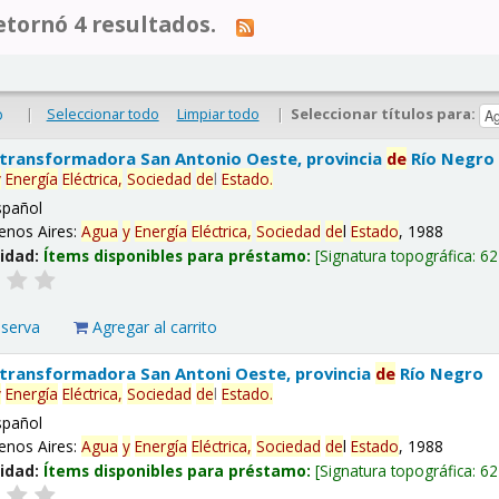
tornó 4 resultados.
|
Seleccionar todo
Limpiar todo
|
Seleccionar títulos para:
o
 transformadora San Antonio Oeste, provincia
de
Río Negro
y
Energía
Eléctrica,
Sociedad
de
l
Estado
.
spañol
enos Aires:
Agua
y
Energía
Eléctrica,
Sociedad
de
l
Estado
, 1988
lidad:
Ítems disponibles para préstamo:
Signatura topográfica:
62
eserva
Agregar al carrito
 transformadora San Antoni Oeste, provincia
de
Río Negro
y
Energía
Eléctrica,
Sociedad
de
l
Estado
.
spañol
enos Aires:
Agua
y
Energía
Eléctrica,
Sociedad
de
l
Estado
, 1988
lidad:
Ítems disponibles para préstamo:
Signatura topográfica:
62