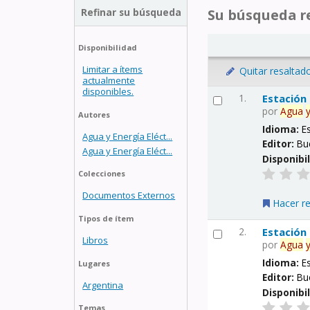
Refinar su búsqueda
Su búsqueda re
Disponibilidad
Limitar a ítems
Quitar resaltad
actualmente
disponibles.
1.
Estación
por
Agua
Autores
Idioma:
E
Agua y Energía Eléct...
Editor:
Bu
Agua y Energía Eléct...
Disponibi
Colecciones
Documentos Externos
Hacer r
Tipos de ítem
2.
Estación
Libros
por
Agua
Idioma:
E
Lugares
Editor:
Bu
Argentina
Disponibi
Temas