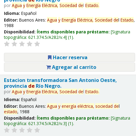
por
Agua
y
Energía
Eléctrica,
Sociedad
de
l
Estado
.
Idioma:
Español
Editor:
Buenos Aires:
Agua
y
Energía
Eléctrica,
Sociedad
de
l
Estado
,
1988
Disponibilidad:
Ítems disponibles para préstamo:
Signatura
topográfica:
621.374.5/A282/v.4
(1).
Hacer reserva
Agregar al carrito
Estacion transformadora San Antonio Oeste,
provincia
de
Río Negro.
por
Agua
y
Energía
Eléctrica,
Sociedad
de
l
Estado
.
Idioma:
Español
Editor:
Buenos Aires:
Agua
y
energía
eléctrica,
sociedad
de
l
estado
, 1988
Disponibilidad:
Ítems disponibles para préstamo:
Signatura
topográfica:
621.374.5/A282/v.3
(1).