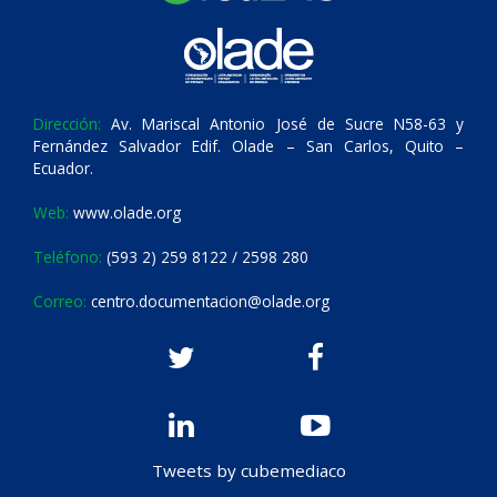
Dirección:
Av. Mariscal Antonio José de Sucre N58-63 y
Fernández Salvador Edif. Olade – San Carlos, Quito –
Ecuador.
Web:
www.olade.org
Teléfono:
(593 2) 259 8122 / 2598 280
Correo:
centro.documentacion@olade.org
Tweets by cubemediaco