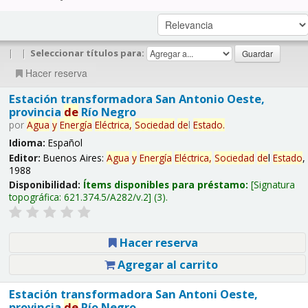
|
|
Seleccionar títulos para:
Hacer reserva
Estación transformadora San Antonio Oeste,
provincia
de
Río Negro
por
Agua
y
Energía
Eléctrica,
Sociedad
de
l
Estado
.
Idioma:
Español
Editor:
Buenos Aires:
Agua
y
Energía
Eléctrica,
Sociedad
de
l
Estado
,
1988
Disponibilidad:
Ítems disponibles para préstamo:
Signatura
topográfica:
621.374.5/A282/v.2
(3).
Hacer reserva
Agregar al carrito
Estación transformadora San Antoni Oeste,
provincia
de
Río Negro