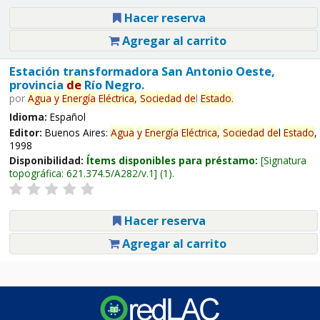
Hacer reserva
Agregar al carrito
Estación transformadora San Antonio Oeste,
provincia
de
Río Negro.
por
Agua
y
Energía
Eléctrica,
Sociedad
de
l
Estado
.
Idioma:
Español
Editor:
Buenos Aires:
Agua
y
Energía
Eléctrica,
Sociedad
de
l
Estado
,
1998
Disponibilidad:
Ítems disponibles para préstamo:
Signatura
topográfica:
621.374.5/A282/v.1
(1).
Hacer reserva
Agregar al carrito