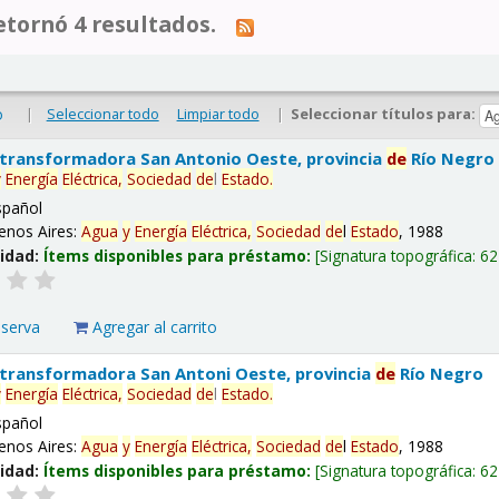
tornó 4 resultados.
|
Seleccionar todo
Limpiar todo
|
Seleccionar títulos para:
o
 transformadora San Antonio Oeste, provincia
de
Río Negro
y
Energía
Eléctrica,
Sociedad
de
l
Estado
.
spañol
enos Aires:
Agua
y
Energía
Eléctrica,
Sociedad
de
l
Estado
, 1988
lidad:
Ítems disponibles para préstamo:
Signatura topográfica:
62
eserva
Agregar al carrito
 transformadora San Antoni Oeste, provincia
de
Río Negro
y
Energía
Eléctrica,
Sociedad
de
l
Estado
.
spañol
enos Aires:
Agua
y
Energía
Eléctrica,
Sociedad
de
l
Estado
, 1988
lidad:
Ítems disponibles para préstamo:
Signatura topográfica:
62