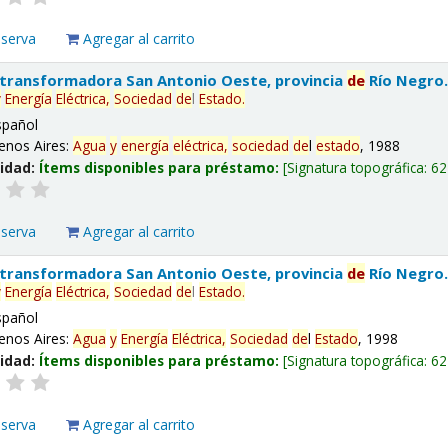
eserva
Agregar al carrito
 transformadora San Antonio Oeste, provincia
de
Río Negro
y
Energía
Eléctrica,
Sociedad
de
l
Estado
.
spañol
enos Aires:
Agua
y
energía
eléctrica,
sociedad
de
l
estado
, 1988
lidad:
Ítems disponibles para préstamo:
Signatura topográfica:
62
eserva
Agregar al carrito
 transformadora San Antonio Oeste, provincia
de
Río Negro
y
Energía
Eléctrica,
Sociedad
de
l
Estado
.
spañol
enos Aires:
Agua
y
Energía
Eléctrica,
Sociedad
de
l
Estado
, 1998
lidad:
Ítems disponibles para préstamo:
Signatura topográfica:
62
eserva
Agregar al carrito