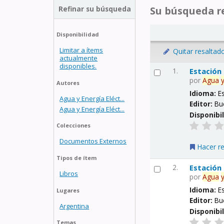
Refinar su búsqueda
Su búsqueda re
Disponibilidad
Limitar a ítems
Quitar resaltad
actualmente
disponibles.
1.
Estación
por
Agua
Autores
Idioma:
E
Agua y Energía Eléct...
Editor:
Bu
Agua y Energía Eléct...
Disponibi
Colecciones
Documentos Externos
Hacer r
Tipos de ítem
2.
Estación
Libros
por
Agua
Idioma:
E
Lugares
Editor:
Bu
Argentina
Disponibi
Temas