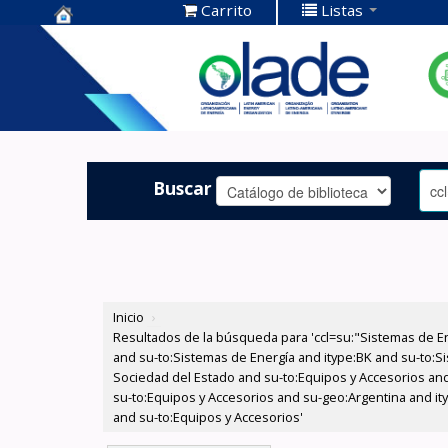
Carrito
Listas
Centro de
Documentación
OLADE -
Buscar
Inicio
›
Resultados de la búsqueda para 'ccl=su:"Sistemas de E
and su-to:Sistemas de Energía and itype:BK and su-to:Si
Sociedad del Estado and su-to:Equipos y Accesorios and
su-to:Equipos y Accesorios and su-geo:Argentina and ity
and su-to:Equipos y Accesorios'