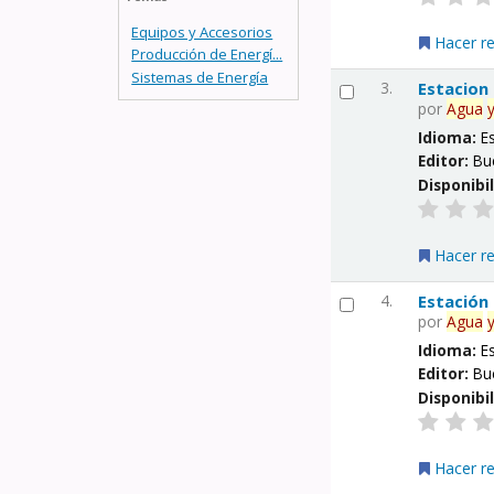
Equipos y Accesorios
Hacer r
Producción de Energí...
Sistemas de Energía
3.
Estacion
por
Agua
Idioma:
E
Editor:
Bu
Disponibi
Hacer r
4.
Estación
por
Agua
Idioma:
E
Editor:
Bu
Disponibi
Hacer r