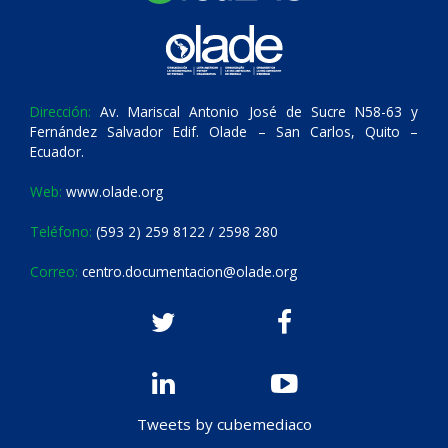
Dirección:
Av. Mariscal Antonio José de Sucre N58-63 y
Fernández Salvador Edif. Olade – San Carlos, Quito –
Ecuador.
Web:
www.olade.org
Teléfono:
(593 2) 259 8122 / 2598 280
Correo:
centro.documentacion@olade.org
Tweets by cubemediaco