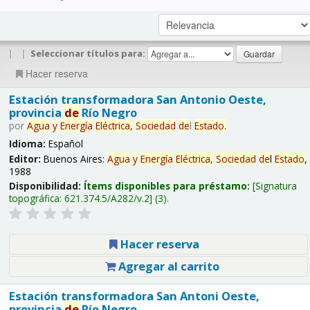
|
|
Seleccionar títulos para:
Hacer reserva
Estación transformadora San Antonio Oeste,
provincia
de
Río Negro
por
Agua
y
Energía
Eléctrica,
Sociedad
de
l
Estado
.
Idioma:
Español
Editor:
Buenos Aires:
Agua
y
Energía
Eléctrica,
Sociedad
de
l
Estado
,
1988
Disponibilidad:
Ítems disponibles para préstamo:
Signatura
topográfica:
621.374.5/A282/v.2
(3).
Hacer reserva
Agregar al carrito
Estación transformadora San Antoni Oeste,
provincia
de
Río Negro