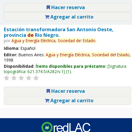
Hacer reserva
Agregar al carrito
Estación transformadora San Antonio Oeste,
provincia
de
Río Negro.
por
Agua
y
Energía
Eléctrica,
Sociedad
de
l
Estado
.
Idioma:
Español
Editor:
Buenos Aires:
Agua
y
Energía
Eléctrica,
Sociedad
de
l
Estado
,
1998
Disponibilidad:
Ítems disponibles para préstamo:
Signatura
topográfica:
621.374.5/A282/v.1
(1).
Hacer reserva
Agregar al carrito