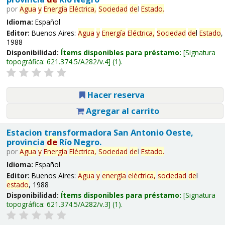
por
Agua
y
Energía
Eléctrica,
Sociedad
de
l
Estado
.
Idioma:
Español
Editor:
Buenos Aires:
Agua
y
Energía
Eléctrica,
Sociedad
de
l
Estado
,
1988
Disponibilidad:
Ítems disponibles para préstamo:
Signatura
topográfica:
621.374.5/A282/v.4
(1).
Hacer reserva
Agregar al carrito
Estacion transformadora San Antonio Oeste,
provincia
de
Río Negro.
por
Agua
y
Energía
Eléctrica,
Sociedad
de
l
Estado
.
Idioma:
Español
Editor:
Buenos Aires:
Agua
y
energía
eléctrica,
sociedad
de
l
estado
, 1988
Disponibilidad:
Ítems disponibles para préstamo:
Signatura
topográfica:
621.374.5/A282/v.3
(1).