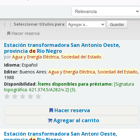
|
|
Seleccionar títulos para:
Hacer reserva
Estación transformadora San Antonio Oeste,
provincia
de
Río Negro
por
Agua
y
Energía
Eléctrica,
Sociedad
de
l
Estado
.
Idioma:
Español
Editor:
Buenos Aires:
Agua
y
Energía
Eléctrica,
Sociedad
de
l
Estado
,
1988
Disponibilidad:
Ítems disponibles para préstamo:
Signatura
topográfica:
621.374.5/A282/v.2
(3).
Hacer reserva
Agregar al carrito
Estación transformadora San Antoni Oeste,
provincia
de
Río Negro