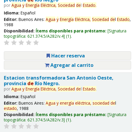
por
Agua
y
Energía
Eléctrica,
Sociedad
de
l
Estado
.
Idioma:
Español
Editor:
Buenos Aires:
Agua
y
Energía
Eléctrica,
Sociedad
de
l
Estado
,
1988
Disponibilidad:
Ítems disponibles para préstamo:
Signatura
topográfica:
621.374.5/A282/v.4
(1).
Hacer reserva
Agregar al carrito
Estacion transformadora San Antonio Oeste,
provincia
de
Río Negro.
por
Agua
y
Energía
Eléctrica,
Sociedad
de
l
Estado
.
Idioma:
Español
Editor:
Buenos Aires:
Agua
y
energía
eléctrica,
sociedad
de
l
estado
, 1988
Disponibilidad:
Ítems disponibles para préstamo:
Signatura
topográfica:
621.374.5/A282/v.3
(1).