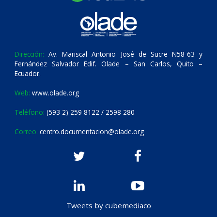
Dirección:
Av. Mariscal Antonio José de Sucre N58-63 y
Fernández Salvador Edif. Olade – San Carlos, Quito –
Ecuador.
Web:
www.olade.org
Teléfono:
(593 2) 259 8122 / 2598 280
Correo:
centro.documentacion@olade.org
Tweets by cubemediaco