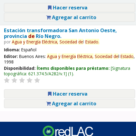
Hacer reserva
Agregar al carrito
Estación transformadora San Antonio Oeste,
provincia
de
Río Negro.
por
Agua
y
Energía
Eléctrica,
Sociedad
de
l
Estado
.
Idioma:
Español
Editor:
Buenos Aires:
Agua
y
Energía
Eléctrica,
Sociedad
de
l
Estado
,
1998
Disponibilidad:
Ítems disponibles para préstamo:
Signatura
topográfica:
621.374.5/A282/v.1
(1).
Hacer reserva
Agregar al carrito