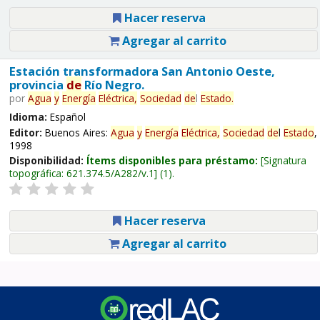
Hacer reserva
Agregar al carrito
Estación transformadora San Antonio Oeste,
provincia
de
Río Negro.
por
Agua
y
Energía
Eléctrica,
Sociedad
de
l
Estado
.
Idioma:
Español
Editor:
Buenos Aires:
Agua
y
Energía
Eléctrica,
Sociedad
de
l
Estado
,
1998
Disponibilidad:
Ítems disponibles para préstamo:
Signatura
topográfica:
621.374.5/A282/v.1
(1).
Hacer reserva
Agregar al carrito