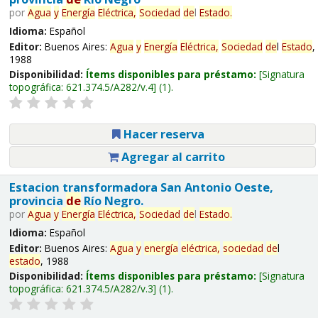
por
Agua
y
Energía
Eléctrica,
Sociedad
de
l
Estado
.
Idioma:
Español
Editor:
Buenos Aires:
Agua
y
Energía
Eléctrica,
Sociedad
de
l
Estado
,
1988
Disponibilidad:
Ítems disponibles para préstamo:
Signatura
topográfica:
621.374.5/A282/v.4
(1).
Hacer reserva
Agregar al carrito
Estacion transformadora San Antonio Oeste,
provincia
de
Río Negro.
por
Agua
y
Energía
Eléctrica,
Sociedad
de
l
Estado
.
Idioma:
Español
Editor:
Buenos Aires:
Agua
y
energía
eléctrica,
sociedad
de
l
estado
, 1988
Disponibilidad:
Ítems disponibles para préstamo:
Signatura
topográfica:
621.374.5/A282/v.3
(1).