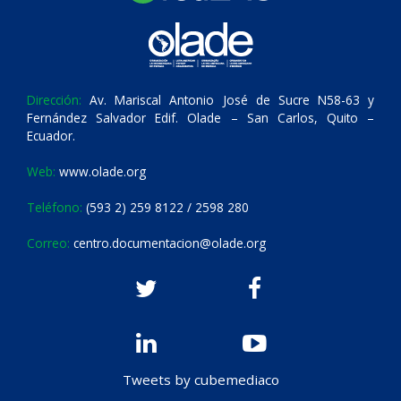
Dirección:
Av. Mariscal Antonio José de Sucre N58-63 y
Fernández Salvador Edif. Olade – San Carlos, Quito –
Ecuador.
Web:
www.olade.org
Teléfono:
(593 2) 259 8122 / 2598 280
Correo:
centro.documentacion@olade.org
Tweets by cubemediaco