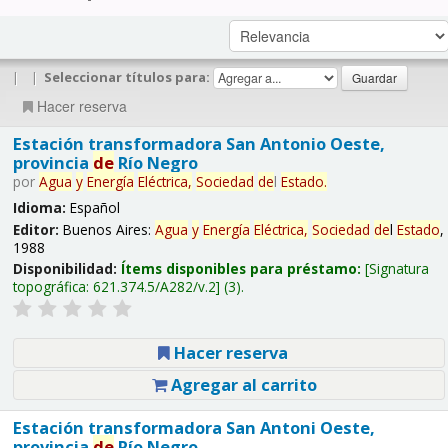
|
|
Seleccionar títulos para:
Hacer reserva
Estación transformadora San Antonio Oeste,
provincia
de
Río Negro
por
Agua
y
Energía
Eléctrica,
Sociedad
de
l
Estado
.
Idioma:
Español
Editor:
Buenos Aires:
Agua
y
Energía
Eléctrica,
Sociedad
de
l
Estado
,
1988
Disponibilidad:
Ítems disponibles para préstamo:
Signatura
topográfica:
621.374.5/A282/v.2
(3).
Hacer reserva
Agregar al carrito
Estación transformadora San Antoni Oeste,
provincia
de
Río Negro