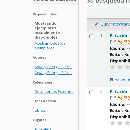
Su búsqueda re
Disponibilidad
Mostrando
Quitar resaltad
ejemplares
actualmente
1.
Estación
disponibles
por
Agua
Mostrar todos los
ejemplares
Idioma:
E
Editor:
Bu
Autores
Disponibi
Agua y Energía Eléct...
Agua y Energía Eléct...
Hacer r
Colecciones
2.
Estación
Documentos Externos
por
Agua
Tipos de ítem
Idioma:
E
Libros
Editor:
Bu
Disponibi
Lugares
Argentina