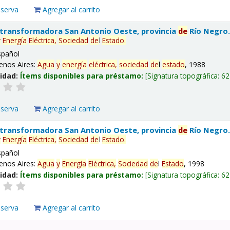
eserva
Agregar al carrito
 transformadora San Antonio Oeste, provincia
de
Río Negro
y
Energía
Eléctrica,
Sociedad
de
l
Estado
.
spañol
enos Aires:
Agua
y
energía
eléctrica,
sociedad
de
l
estado
, 1988
lidad:
Ítems disponibles para préstamo:
Signatura topográfica:
62
eserva
Agregar al carrito
 transformadora San Antonio Oeste, provincia
de
Río Negro
y
Energía
Eléctrica,
Sociedad
de
l
Estado
.
spañol
enos Aires:
Agua
y
Energía
Eléctrica,
Sociedad
de
l
Estado
, 1998
lidad:
Ítems disponibles para préstamo:
Signatura topográfica:
62
eserva
Agregar al carrito