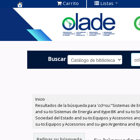
Carrito
Listas
Centro de
Documentación
OLADE -
Buscar
Inicio
›
Resultados de la búsqueda para 'ccl=su:"Sistemas de E
and su-to:Sistemas de Energía and itype:BK and su-to:Si
Sociedad del Estado and su-to:Equipos y Accesorios and
su-to:Equipos y Accesorios and su-geo:Argentina and it
Refinar su búsqueda