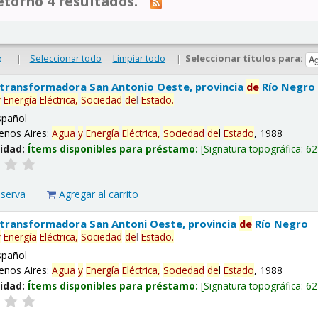
tornó 4 resultados.
|
Seleccionar todo
Limpiar todo
|
Seleccionar títulos para:
o
 transformadora San Antonio Oeste, provincia
de
Río Negro
y
Energía
Eléctrica,
Sociedad
de
l
Estado
.
spañol
enos Aires:
Agua
y
Energía
Eléctrica,
Sociedad
de
l
Estado
, 1988
lidad:
Ítems disponibles para préstamo:
Signatura topográfica:
62
eserva
Agregar al carrito
 transformadora San Antoni Oeste, provincia
de
Río Negro
y
Energía
Eléctrica,
Sociedad
de
l
Estado
.
spañol
enos Aires:
Agua
y
Energía
Eléctrica,
Sociedad
de
l
Estado
, 1988
lidad:
Ítems disponibles para préstamo:
Signatura topográfica:
62