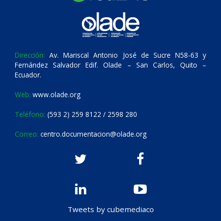
Dirección:
Av. Mariscal Antonio José de Sucre N58-63 y
Fernández Salvador Edif. Olade – San Carlos, Quito –
Ecuador.
Web:
www.olade.org
Teléfono:
(593 2) 259 8122 / 2598 280
Correo:
centro.documentacion@olade.org
Tweets by cubemediaco