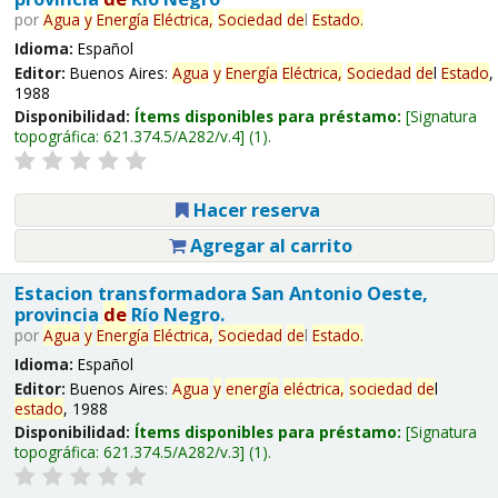
por
Agua
y
Energía
Eléctrica,
Sociedad
de
l
Estado
.
Idioma:
Español
Editor:
Buenos Aires:
Agua
y
Energía
Eléctrica,
Sociedad
de
l
Estado
,
1988
Disponibilidad:
Ítems disponibles para préstamo:
Signatura
topográfica:
621.374.5/A282/v.4
(1).
Hacer reserva
Agregar al carrito
Estacion transformadora San Antonio Oeste,
provincia
de
Río Negro.
por
Agua
y
Energía
Eléctrica,
Sociedad
de
l
Estado
.
Idioma:
Español
Editor:
Buenos Aires:
Agua
y
energía
eléctrica,
sociedad
de
l
estado
, 1988
Disponibilidad:
Ítems disponibles para préstamo:
Signatura
topográfica:
621.374.5/A282/v.3
(1).