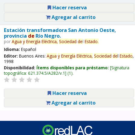
Hacer reserva
Agregar al carrito
Estación transformadora San Antonio Oeste,
provincia
de
Río Negro.
por
Agua
y
Energía
Eléctrica,
Sociedad
de
l
Estado
.
Idioma:
Español
Editor:
Buenos Aires:
Agua
y
Energía
Eléctrica,
Sociedad
de
l
Estado
,
1998
Disponibilidad:
Ítems disponibles para préstamo:
Signatura
topográfica:
621.374.5/A282/v.1
(1).
Hacer reserva
Agregar al carrito