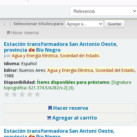
|
|
Seleccionar títulos para:
Hacer reserva
Estación transformadora San Antonio Oeste,
provincia
de
Río Negro
por
Agua
y
Energía
Eléctrica,
Sociedad
de
l
Estado
.
Idioma:
Español
Editor:
Buenos Aires:
Agua
y
Energía
Eléctrica,
Sociedad
de
l
Estado
,
1988
Disponibilidad:
Ítems disponibles para préstamo:
Signatura
topográfica:
621.374.5/A282/v.2
(3).
Hacer reserva
Agregar al carrito
Estación transformadora San Antoni Oeste,
provincia
de
Río Negro