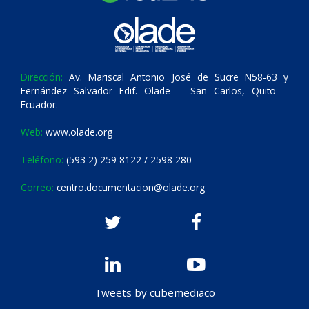
Dirección:
Av. Mariscal Antonio José de Sucre N58-63 y
Fernández Salvador Edif. Olade – San Carlos, Quito –
Ecuador.
Web:
www.olade.org
Teléfono:
(593 2) 259 8122 / 2598 280
Correo:
centro.documentacion@olade.org
Tweets by cubemediaco