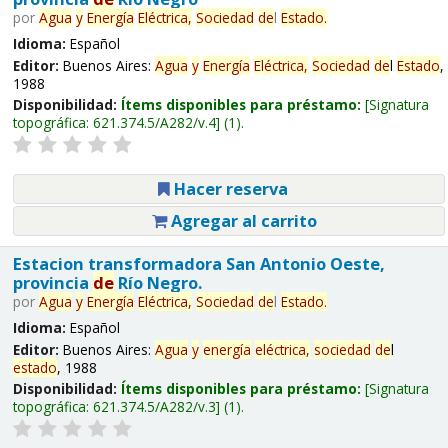
por
Agua
y
Energía
Eléctrica,
Sociedad
de
l
Estado
.
Idioma:
Español
Editor:
Buenos Aires:
Agua
y
Energía
Eléctrica,
Sociedad
de
l
Estado
,
1988
Disponibilidad:
Ítems disponibles para préstamo:
Signatura
topográfica:
621.374.5/A282/v.4
(1).
Hacer reserva
Agregar al carrito
Estacion transformadora San Antonio Oeste,
provincia
de
Río Negro.
por
Agua
y
Energía
Eléctrica,
Sociedad
de
l
Estado
.
Idioma:
Español
Editor:
Buenos Aires:
Agua
y
energía
eléctrica,
sociedad
de
l
estado
, 1988
Disponibilidad:
Ítems disponibles para préstamo:
Signatura
topográfica:
621.374.5/A282/v.3
(1).