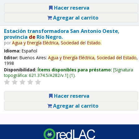
Hacer reserva
Agregar al carrito
Estación transformadora San Antonio Oeste,
provincia
de
Río Negro.
por
Agua
y
Energía
Eléctrica,
Sociedad
de
l
Estado
.
Idioma:
Español
Editor:
Buenos Aires:
Agua
y
Energía
Eléctrica,
Sociedad
de
l
Estado
,
1998
Disponibilidad:
Ítems disponibles para préstamo:
Signatura
topográfica:
621.374.5/A282/v.1
(1).
Hacer reserva
Agregar al carrito