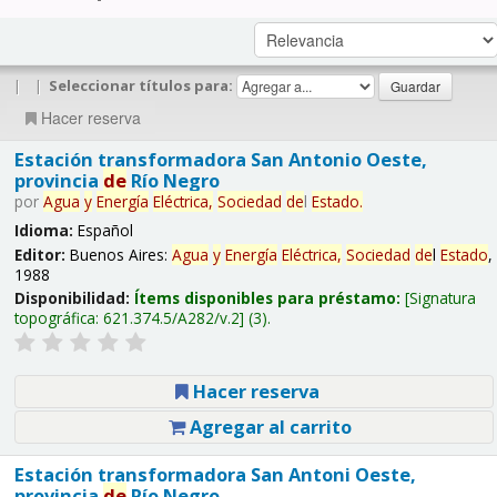
|
|
Seleccionar títulos para:
Hacer reserva
Estación transformadora San Antonio Oeste,
provincia
de
Río Negro
por
Agua
y
Energía
Eléctrica,
Sociedad
de
l
Estado
.
Idioma:
Español
Editor:
Buenos Aires:
Agua
y
Energía
Eléctrica,
Sociedad
de
l
Estado
,
1988
Disponibilidad:
Ítems disponibles para préstamo:
Signatura
topográfica:
621.374.5/A282/v.2
(3).
Hacer reserva
Agregar al carrito
Estación transformadora San Antoni Oeste,
provincia
de
Río Negro