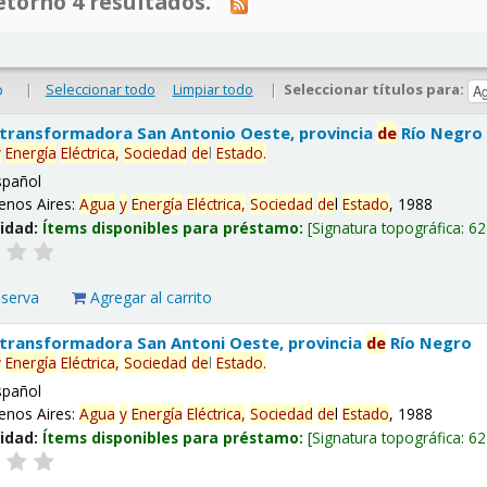
tornó 4 resultados.
|
Seleccionar todo
Limpiar todo
|
Seleccionar títulos para:
o
 transformadora San Antonio Oeste, provincia
de
Río Negro
y
Energía
Eléctrica,
Sociedad
de
l
Estado
.
spañol
enos Aires:
Agua
y
Energía
Eléctrica,
Sociedad
de
l
Estado
, 1988
lidad:
Ítems disponibles para préstamo:
Signatura topográfica:
62
eserva
Agregar al carrito
 transformadora San Antoni Oeste, provincia
de
Río Negro
y
Energía
Eléctrica,
Sociedad
de
l
Estado
.
spañol
enos Aires:
Agua
y
Energía
Eléctrica,
Sociedad
de
l
Estado
, 1988
lidad:
Ítems disponibles para préstamo:
Signatura topográfica:
62