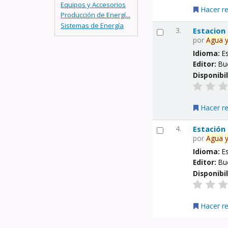
Equipos y Accesorios
Hacer r
Producción de Energí...
Sistemas de Energía
3.
Estacion
por
Agua
Idioma:
E
Editor:
Bu
Disponibi
Hacer r
4.
Estación
por
Agua
Idioma:
E
Editor:
Bu
Disponibi
Hacer r