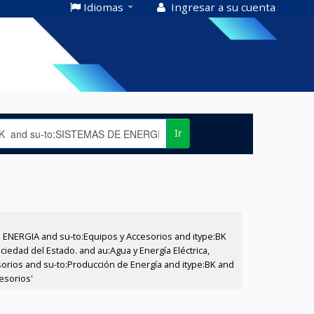
Idiomas
Ingresar a su cuenta
Ir
E ENERGIA and su-to:Equipos y Accesorios and itype:BK
iedad del Estado. and au:Agua y Energía Eléctrica,
sorios and su-to:Producción de Energía and itype:BK and
esorios'