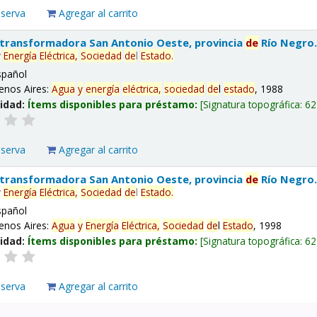
eserva
Agregar al carrito
 transformadora San Antonio Oeste, provincia
de
Río Negro
y
Energía
Eléctrica,
Sociedad
de
l
Estado
.
spañol
enos Aires:
Agua
y
energía
eléctrica,
sociedad
de
l
estado
, 1988
lidad:
Ítems disponibles para préstamo:
Signatura topográfica:
62
eserva
Agregar al carrito
 transformadora San Antonio Oeste, provincia
de
Río Negro
y
Energía
Eléctrica,
Sociedad
de
l
Estado
.
spañol
enos Aires:
Agua
y
Energía
Eléctrica,
Sociedad
de
l
Estado
, 1998
lidad:
Ítems disponibles para préstamo:
Signatura topográfica:
62
eserva
Agregar al carrito