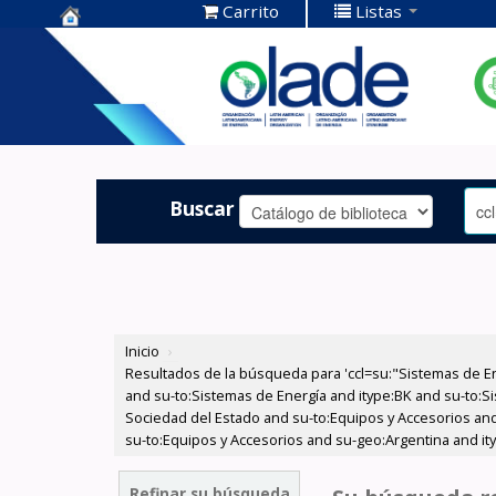
Carrito
Listas
Centro de
Documentación
OLADE -
Buscar
Inicio
›
Resultados de la búsqueda para 'ccl=su:"Sistemas de E
and su-to:Sistemas de Energía and itype:BK and su-to:Si
Sociedad del Estado and su-to:Equipos y Accesorios and
su-to:Equipos y Accesorios and su-geo:Argentina and it
Refinar su búsqueda