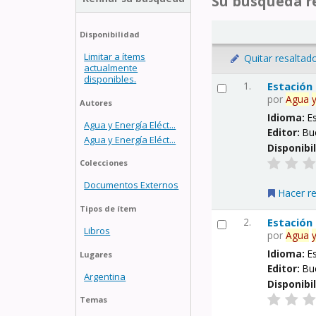
Su búsqueda re
Disponibilidad
Limitar a ítems
Quitar resaltad
actualmente
disponibles.
1.
Estación
por
Agua
Autores
Idioma:
E
Agua y Energía Eléct...
Editor:
Bu
Agua y Energía Eléct...
Disponibi
Colecciones
Documentos Externos
Hacer r
Tipos de ítem
2.
Estación
Libros
por
Agua
Idioma:
E
Lugares
Editor:
Bu
Argentina
Disponibi
Temas