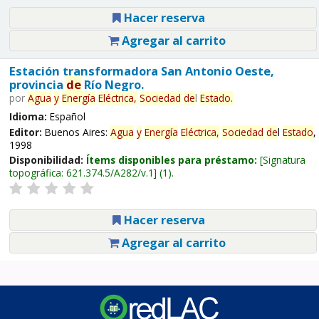
Hacer reserva
Agregar al carrito
Estación transformadora San Antonio Oeste,
provincia
de
Río Negro.
por
Agua
y
Energía
Eléctrica,
Sociedad
de
l
Estado
.
Idioma:
Español
Editor:
Buenos Aires:
Agua
y
Energía
Eléctrica,
Sociedad
de
l
Estado
,
1998
Disponibilidad:
Ítems disponibles para préstamo:
Signatura
topográfica:
621.374.5/A282/v.1
(1).
Hacer reserva
Agregar al carrito