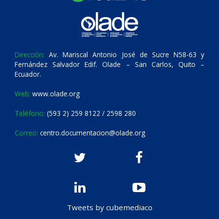
Dirección:
Av. Mariscal Antonio José de Sucre N58-63 y
Fernández Salvador Edif. Olade – San Carlos, Quito –
Ecuador.
Web:
www.olade.org
Teléfono:
(593 2) 259 8122 / 2598 280
Correo:
centro.documentacion@olade.org
Tweets by cubemediaco