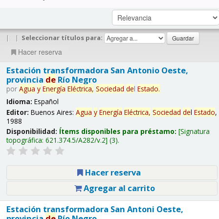
|
|
Seleccionar títulos para:
Hacer reserva
Estación transformadora San Antonio Oeste,
provincia
de
Río Negro
por
Agua
y
Energía
Eléctrica,
Sociedad
de
l
Estado
.
Idioma:
Español
Editor:
Buenos Aires:
Agua
y
Energía
Eléctrica,
Sociedad
de
l
Estado
,
1988
Disponibilidad:
Ítems disponibles para préstamo:
Signatura
topográfica:
621.374.5/A282/v.2
(3).
Hacer reserva
Agregar al carrito
Estación transformadora San Antoni Oeste,
provincia
de
Río Negro