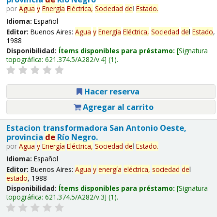
por
Agua
y
Energía
Eléctrica,
Sociedad
de
l
Estado
.
Idioma:
Español
Editor:
Buenos Aires:
Agua
y
Energía
Eléctrica,
Sociedad
de
l
Estado
,
1988
Disponibilidad:
Ítems disponibles para préstamo:
Signatura
topográfica:
621.374.5/A282/v.4
(1).
Hacer reserva
Agregar al carrito
Estacion transformadora San Antonio Oeste,
provincia
de
Río Negro.
por
Agua
y
Energía
Eléctrica,
Sociedad
de
l
Estado
.
Idioma:
Español
Editor:
Buenos Aires:
Agua
y
energía
eléctrica,
sociedad
de
l
estado
, 1988
Disponibilidad:
Ítems disponibles para préstamo:
Signatura
topográfica:
621.374.5/A282/v.3
(1).