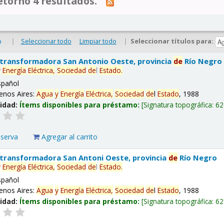
tornó 4 resultados.
|
Seleccionar todo
Limpiar todo
|
Seleccionar títulos para:
o
 transformadora San Antonio Oeste, provincia
de
Río Negro
y
Energía
Eléctrica,
Sociedad
de
l
Estado
.
spañol
enos Aires:
Agua
y
Energía
Eléctrica,
Sociedad
de
l
Estado
, 1988
lidad:
Ítems disponibles para préstamo:
Signatura topográfica:
62
eserva
Agregar al carrito
 transformadora San Antoni Oeste, provincia
de
Río Negro
y
Energía
Eléctrica,
Sociedad
de
l
Estado
.
spañol
enos Aires:
Agua
y
Energía
Eléctrica,
Sociedad
de
l
Estado
, 1988
lidad:
Ítems disponibles para préstamo:
Signatura topográfica:
62