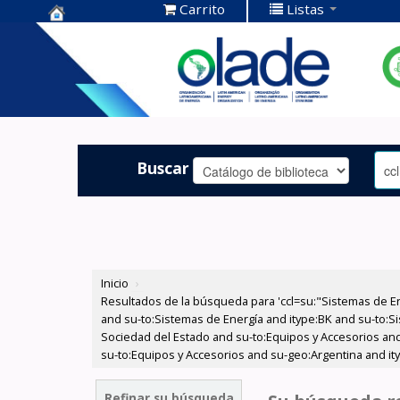
Carrito
Listas
Centro de
Documentación
OLADE -
Buscar
Inicio
›
Resultados de la búsqueda para 'ccl=su:"Sistemas de E
and su-to:Sistemas de Energía and itype:BK and su-to:Si
Sociedad del Estado and su-to:Equipos y Accesorios and
su-to:Equipos y Accesorios and su-geo:Argentina and it
Refinar su búsqueda