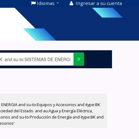
Idiomas
Ingresar a su cuenta
Ir
E ENERGIA and su-to:Equipos y Accesorios and itype:BK
iedad del Estado. and au:Agua y Energía Eléctrica,
sorios and su-to:Producción de Energía and itype:BK and
esorios'