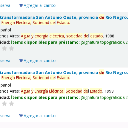
eserva
Agregar al carrito
 transformadora San Antonio Oeste, provincia
de
Río Negro
y
Energía
Eléctrica,
Sociedad
de
l
Estado
.
spañol
enos Aires:
Agua
y
energía
eléctrica,
sociedad
de
l
estado
, 1988
lidad:
Ítems disponibles para préstamo:
Signatura topográfica:
62
eserva
Agregar al carrito
 transformadora San Antonio Oeste, provincia
de
Río Negro
y
Energía
Eléctrica,
Sociedad
de
l
Estado
.
spañol
enos Aires:
Agua
y
Energía
Eléctrica,
Sociedad
de
l
Estado
, 1998
lidad:
Ítems disponibles para préstamo:
Signatura topográfica:
62
eserva
Agregar al carrito