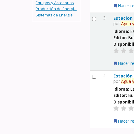
Equipos y Accesorios
Hacer r
Producción de Energí...
Sistemas de Energía
3.
Estacion
por
Agua
Idioma:
E
Editor:
Bu
Disponibi
Hacer r
4.
Estación
por
Agua
Idioma:
E
Editor:
Bu
Disponibi
Hacer r