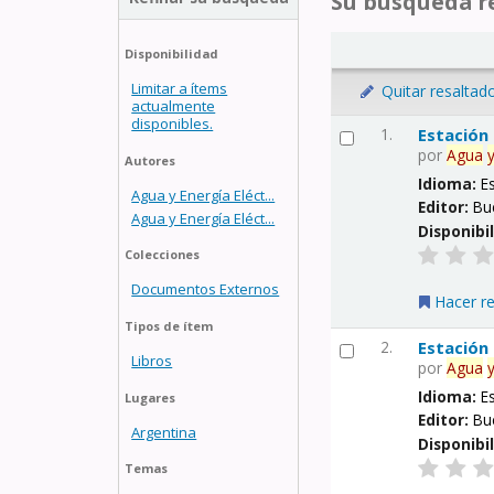
Su búsqueda re
Disponibilidad
Limitar a ítems
Quitar resaltad
actualmente
disponibles.
1.
Estación
por
Agua
Autores
Idioma:
E
Agua y Energía Eléct...
Editor:
Bu
Agua y Energía Eléct...
Disponibi
Colecciones
Documentos Externos
Hacer r
Tipos de ítem
2.
Estación
Libros
por
Agua
Idioma:
E
Lugares
Editor:
Bu
Argentina
Disponibi
Temas