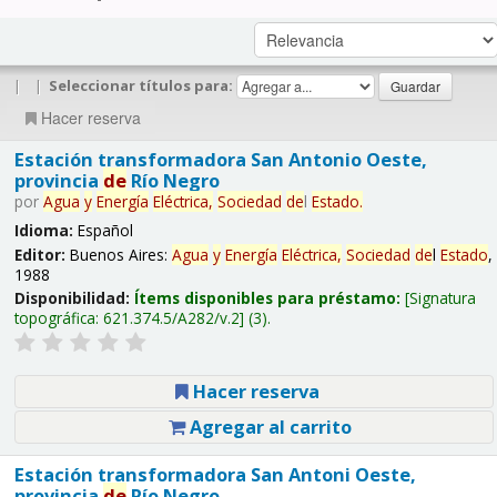
|
|
Seleccionar títulos para:
Hacer reserva
Estación transformadora San Antonio Oeste,
provincia
de
Río Negro
por
Agua
y
Energía
Eléctrica,
Sociedad
de
l
Estado
.
Idioma:
Español
Editor:
Buenos Aires:
Agua
y
Energía
Eléctrica,
Sociedad
de
l
Estado
,
1988
Disponibilidad:
Ítems disponibles para préstamo:
Signatura
topográfica:
621.374.5/A282/v.2
(3).
Hacer reserva
Agregar al carrito
Estación transformadora San Antoni Oeste,
provincia
de
Río Negro