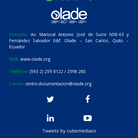
Dirección:
Av. Mariscal Antonio José de Sucre N58-63 y
Fernández Salvador Edif. Olade – San Carlos, Quito –
Ecuador.
Web:
www.olade.org
Teléfono:
(593 2) 259 8122 / 2598 280
Correo:
centro.documentacion@olade.org
Tweets by cubemediaco