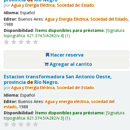
por
Agua
y
Energía
Eléctrica,
Sociedad
de
l
Estado
.
Idioma:
Español
Editor:
Buenos Aires:
Agua
y
Energía
Eléctrica,
Sociedad
de
l
Estado
,
1988
Disponibilidad:
Ítems disponibles para préstamo:
Signatura
topográfica:
621.374.5/A282/v.4
(1).
Hacer reserva
Agregar al carrito
Estacion transformadora San Antonio Oeste,
provincia
de
Río Negro.
por
Agua
y
Energía
Eléctrica,
Sociedad
de
l
Estado
.
Idioma:
Español
Editor:
Buenos Aires:
Agua
y
energía
eléctrica,
sociedad
de
l
estado
, 1988
Disponibilidad:
Ítems disponibles para préstamo:
Signatura
topográfica:
621.374.5/A282/v.3
(1).