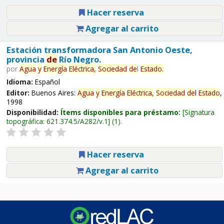
Hacer reserva
Agregar al carrito
Estación transformadora San Antonio Oeste,
provincia
de
Río Negro.
por
Agua
y
Energía
Eléctrica,
Sociedad
de
l
Estado
.
Idioma:
Español
Editor:
Buenos Aires:
Agua
y
Energía
Eléctrica,
Sociedad
de
l
Estado
,
1998
Disponibilidad:
Ítems disponibles para préstamo:
Signatura
topográfica:
621.374.5/A282/v.1
(1).
Hacer reserva
Agregar al carrito