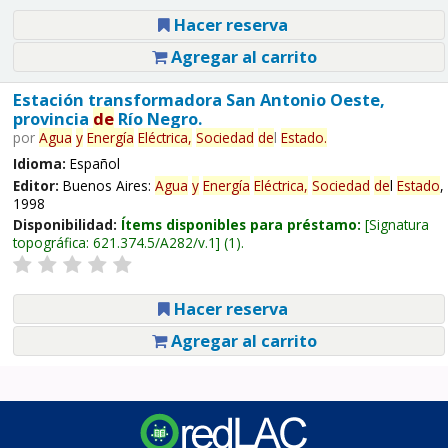
Hacer reserva
Agregar al carrito
Estación transformadora San Antonio Oeste,
provincia
de
Río Negro.
por
Agua
y
Energía
Eléctrica,
Sociedad
de
l
Estado
.
Idioma:
Español
Editor:
Buenos Aires:
Agua
y
Energía
Eléctrica,
Sociedad
de
l
Estado
,
1998
Disponibilidad:
Ítems disponibles para préstamo:
Signatura
topográfica:
621.374.5/A282/v.1
(1).
Hacer reserva
Agregar al carrito