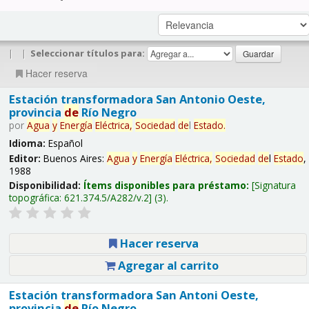
|
|
Seleccionar títulos para:
Hacer reserva
Estación transformadora San Antonio Oeste,
provincia
de
Río Negro
por
Agua
y
Energía
Eléctrica,
Sociedad
de
l
Estado
.
Idioma:
Español
Editor:
Buenos Aires:
Agua
y
Energía
Eléctrica,
Sociedad
de
l
Estado
,
1988
Disponibilidad:
Ítems disponibles para préstamo:
Signatura
topográfica:
621.374.5/A282/v.2
(3).
Hacer reserva
Agregar al carrito
Estación transformadora San Antoni Oeste,
provincia
de
Río Negro