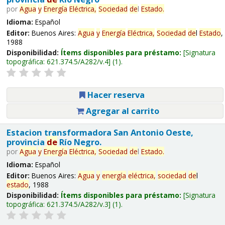
por
Agua
y
Energía
Eléctrica,
Sociedad
de
l
Estado
.
Idioma:
Español
Editor:
Buenos Aires:
Agua
y
Energía
Eléctrica,
Sociedad
de
l
Estado
,
1988
Disponibilidad:
Ítems disponibles para préstamo:
Signatura
topográfica:
621.374.5/A282/v.4
(1).
Hacer reserva
Agregar al carrito
Estacion transformadora San Antonio Oeste,
provincia
de
Río Negro.
por
Agua
y
Energía
Eléctrica,
Sociedad
de
l
Estado
.
Idioma:
Español
Editor:
Buenos Aires:
Agua
y
energía
eléctrica,
sociedad
de
l
estado
, 1988
Disponibilidad:
Ítems disponibles para préstamo:
Signatura
topográfica:
621.374.5/A282/v.3
(1).