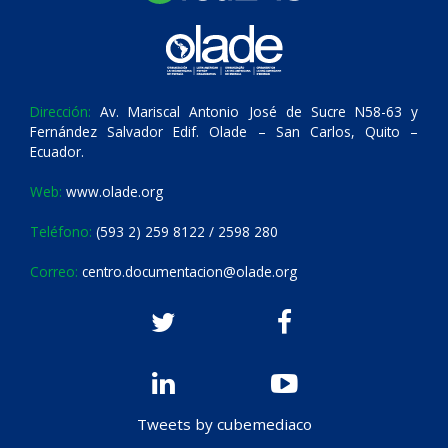
Dirección:
Av. Mariscal Antonio José de Sucre N58-63 y
Fernández Salvador Edif. Olade – San Carlos, Quito –
Ecuador.
Web:
www.olade.org
Teléfono:
(593 2) 259 8122 / 2598 280
Correo:
centro.documentacion@olade.org
Tweets by cubemediaco