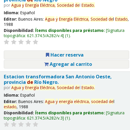
por
Agua
y
Energía
Eléctrica,
Sociedad
de
l
Estado
.
Idioma:
Español
Editor:
Buenos Aires:
Agua
y
Energía
Eléctrica,
Sociedad
de
l
Estado
,
1988
Disponibilidad:
Ítems disponibles para préstamo:
Signatura
topográfica:
621.374.5/A282/v.4
(1).
Hacer reserva
Agregar al carrito
Estacion transformadora San Antonio Oeste,
provincia
de
Río Negro.
por
Agua
y
Energía
Eléctrica,
Sociedad
de
l
Estado
.
Idioma:
Español
Editor:
Buenos Aires:
Agua
y
energía
eléctrica,
sociedad
de
l
estado
, 1988
Disponibilidad:
Ítems disponibles para préstamo:
Signatura
topográfica:
621.374.5/A282/v.3
(1).