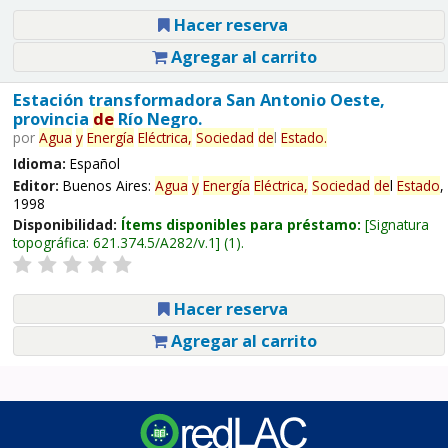
Hacer reserva
Agregar al carrito
Estación transformadora San Antonio Oeste,
provincia
de
Río Negro.
por
Agua
y
Energía
Eléctrica,
Sociedad
de
l
Estado
.
Idioma:
Español
Editor:
Buenos Aires:
Agua
y
Energía
Eléctrica,
Sociedad
de
l
Estado
,
1998
Disponibilidad:
Ítems disponibles para préstamo:
Signatura
topográfica:
621.374.5/A282/v.1
(1).
Hacer reserva
Agregar al carrito