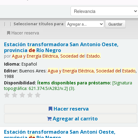
|
|
Seleccionar títulos para:
Hacer reserva
Estación transformadora San Antonio Oeste,
provincia
de
Río Negro
por
Agua
y
Energía
Eléctrica,
Sociedad
de
l
Estado
.
Idioma:
Español
Editor:
Buenos Aires:
Agua
y
Energía
Eléctrica,
Sociedad
de
l
Estado
,
1988
Disponibilidad:
Ítems disponibles para préstamo:
Signatura
topográfica:
621.374.5/A282/v.2
(3).
Hacer reserva
Agregar al carrito
Estación transformadora San Antoni Oeste,
provincia
de
Río Negro