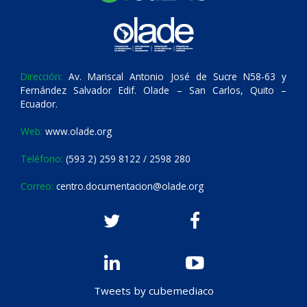
Dirección:
Av. Mariscal Antonio José de Sucre N58-63 y
Fernández Salvador Edif. Olade – San Carlos, Quito –
Ecuador.
Web:
www.olade.org
Teléfono:
(593 2) 259 8122 / 2598 280
Correo:
centro.documentacion@olade.org
Tweets by cubemediaco