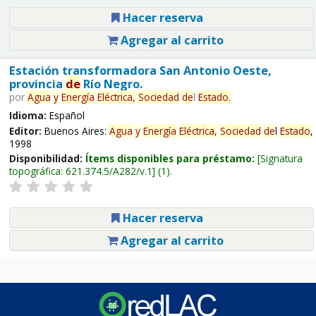
Hacer reserva
Agregar al carrito
Estación transformadora San Antonio Oeste,
provincia
de
Río Negro.
por
Agua
y
Energía
Eléctrica,
Sociedad
de
l
Estado
.
Idioma:
Español
Editor:
Buenos Aires:
Agua
y
Energía
Eléctrica,
Sociedad
de
l
Estado
,
1998
Disponibilidad:
Ítems disponibles para préstamo:
Signatura
topográfica:
621.374.5/A282/v.1
(1).
Hacer reserva
Agregar al carrito