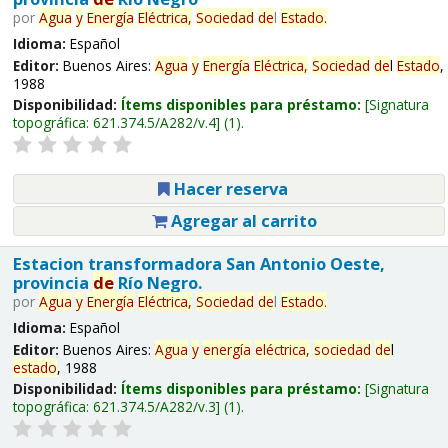
por
Agua
y
Energía
Eléctrica,
Sociedad
de
l
Estado
.
Idioma:
Español
Editor:
Buenos Aires:
Agua
y
Energía
Eléctrica,
Sociedad
de
l
Estado
,
1988
Disponibilidad:
Ítems disponibles para préstamo:
Signatura
topográfica:
621.374.5/A282/v.4
(1).
Hacer reserva
Agregar al carrito
Estacion transformadora San Antonio Oeste,
provincia
de
Río Negro.
por
Agua
y
Energía
Eléctrica,
Sociedad
de
l
Estado
.
Idioma:
Español
Editor:
Buenos Aires:
Agua
y
energía
eléctrica,
sociedad
de
l
estado
, 1988
Disponibilidad:
Ítems disponibles para préstamo:
Signatura
topográfica:
621.374.5/A282/v.3
(1).