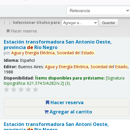
|
|
Seleccionar títulos para:
Hacer reserva
Estación transformadora San Antonio Oeste,
provincia
de
Río Negro
por
Agua
y
Energía
Eléctrica,
Sociedad
de
l
Estado
.
Idioma:
Español
Editor:
Buenos Aires:
Agua
y
Energía
Eléctrica,
Sociedad
de
l
Estado
,
1988
Disponibilidad:
Ítems disponibles para préstamo:
Signatura
topográfica:
621.374.5/A282/v.2
(3).
Hacer reserva
Agregar al carrito
Estación transformadora San Antoni Oeste,
provincia
de
Río Negro