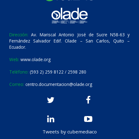
Dirección:
Av. Mariscal Antonio José de Sucre N58-63 y
Fernández Salvador Edif. Olade – San Carlos, Quito –
Ecuador.
Web:
www.olade.org
Teléfono:
(593 2) 259 8122 / 2598 280
Correo:
centro.documentacion@olade.org
Tweets by cubemediaco