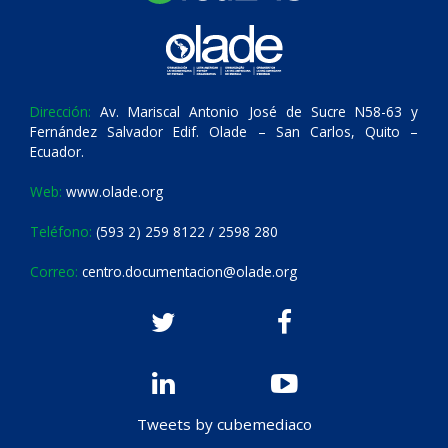
Dirección:
Av. Mariscal Antonio José de Sucre N58-63 y
Fernández Salvador Edif. Olade – San Carlos, Quito –
Ecuador.
Web:
www.olade.org
Teléfono:
(593 2) 259 8122 / 2598 280
Correo:
centro.documentacion@olade.org
Tweets by cubemediaco