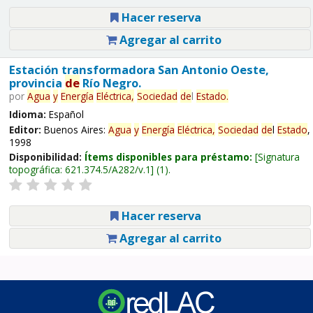
Hacer reserva
Agregar al carrito
Estación transformadora San Antonio Oeste,
provincia
de
Río Negro.
por
Agua
y
Energía
Eléctrica,
Sociedad
de
l
Estado
.
Idioma:
Español
Editor:
Buenos Aires:
Agua
y
Energía
Eléctrica,
Sociedad
de
l
Estado
,
1998
Disponibilidad:
Ítems disponibles para préstamo:
Signatura
topográfica:
621.374.5/A282/v.1
(1).
Hacer reserva
Agregar al carrito