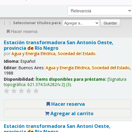
|
|
Seleccionar títulos para:
Hacer reserva
Estación transformadora San Antonio Oeste,
provincia
de
Río Negro
por
Agua
y
Energía
Eléctrica,
Sociedad
de
l
Estado
.
Idioma:
Español
Editor:
Buenos Aires:
Agua
y
Energía
Eléctrica,
Sociedad
de
l
Estado
,
1988
Disponibilidad:
Ítems disponibles para préstamo:
Signatura
topográfica:
621.374.5/A282/v.2
(3).
Hacer reserva
Agregar al carrito
Estación transformadora San Antoni Oeste,
provincia
de
Río Negro