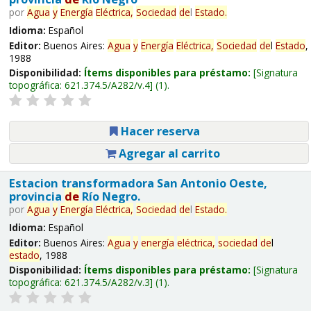
por
Agua
y
Energía
Eléctrica,
Sociedad
de
l
Estado
.
Idioma:
Español
Editor:
Buenos Aires:
Agua
y
Energía
Eléctrica,
Sociedad
de
l
Estado
,
1988
Disponibilidad:
Ítems disponibles para préstamo:
Signatura
topográfica:
621.374.5/A282/v.4
(1).
Hacer reserva
Agregar al carrito
Estacion transformadora San Antonio Oeste,
provincia
de
Río Negro.
por
Agua
y
Energía
Eléctrica,
Sociedad
de
l
Estado
.
Idioma:
Español
Editor:
Buenos Aires:
Agua
y
energía
eléctrica,
sociedad
de
l
estado
, 1988
Disponibilidad:
Ítems disponibles para préstamo:
Signatura
topográfica:
621.374.5/A282/v.3
(1).