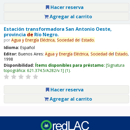
Hacer reserva
Agregar al carrito
Estación transformadora San Antonio Oeste,
provincia
de
Río Negro.
por
Agua
y
Energía
Eléctrica,
Sociedad
de
l
Estado
.
Idioma:
Español
Editor:
Buenos Aires:
Agua
y
Energía
Eléctrica,
Sociedad
de
l
Estado
,
1998
Disponibilidad:
Ítems disponibles para préstamo:
Signatura
topográfica:
621.374.5/A282/v.1
(1).
Hacer reserva
Agregar al carrito