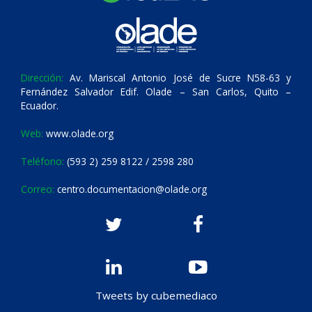
Dirección:
Av. Mariscal Antonio José de Sucre N58-63 y
Fernández Salvador Edif. Olade – San Carlos, Quito –
Ecuador.
Web:
www.olade.org
Teléfono:
(593 2) 259 8122 / 2598 280
Correo:
centro.documentacion@olade.org
Tweets by cubemediaco