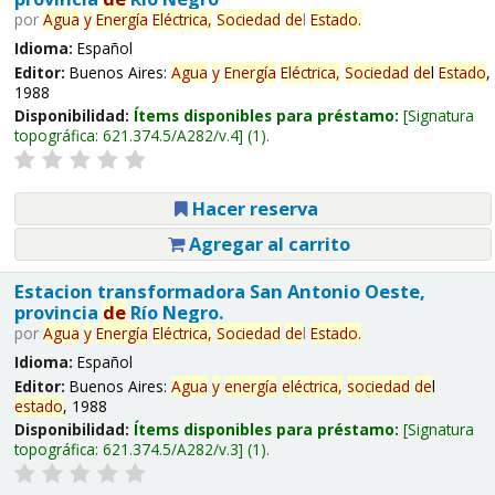
por
Agua
y
Energía
Eléctrica,
Sociedad
de
l
Estado
.
Idioma:
Español
Editor:
Buenos Aires:
Agua
y
Energía
Eléctrica,
Sociedad
de
l
Estado
,
1988
Disponibilidad:
Ítems disponibles para préstamo:
Signatura
topográfica:
621.374.5/A282/v.4
(1).
Hacer reserva
Agregar al carrito
Estacion transformadora San Antonio Oeste,
provincia
de
Río Negro.
por
Agua
y
Energía
Eléctrica,
Sociedad
de
l
Estado
.
Idioma:
Español
Editor:
Buenos Aires:
Agua
y
energía
eléctrica,
sociedad
de
l
estado
, 1988
Disponibilidad:
Ítems disponibles para préstamo:
Signatura
topográfica:
621.374.5/A282/v.3
(1).