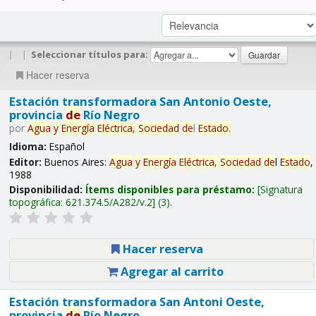
|
|
Seleccionar títulos para:
Hacer reserva
Estación transformadora San Antonio Oeste,
provincia
de
Río Negro
por
Agua
y
Energía
Eléctrica,
Sociedad
de
l
Estado
.
Idioma:
Español
Editor:
Buenos Aires:
Agua
y
Energía
Eléctrica,
Sociedad
de
l
Estado
,
1988
Disponibilidad:
Ítems disponibles para préstamo:
Signatura
topográfica:
621.374.5/A282/v.2
(3).
Hacer reserva
Agregar al carrito
Estación transformadora San Antoni Oeste,
provincia
de
Río Negro