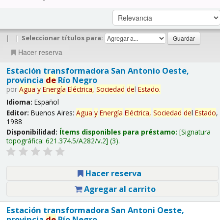
|
|
Seleccionar títulos para:
Hacer reserva
Estación transformadora San Antonio Oeste,
provincia
de
Río Negro
por
Agua
y
Energía
Eléctrica,
Sociedad
de
l
Estado
.
Idioma:
Español
Editor:
Buenos Aires:
Agua
y
Energía
Eléctrica,
Sociedad
de
l
Estado
,
1988
Disponibilidad:
Ítems disponibles para préstamo:
Signatura
topográfica:
621.374.5/A282/v.2
(3).
Hacer reserva
Agregar al carrito
Estación transformadora San Antoni Oeste,
provincia
de
Río Negro