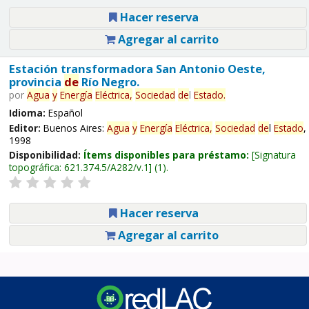
Hacer reserva
Agregar al carrito
Estación transformadora San Antonio Oeste,
provincia
de
Río Negro.
por
Agua
y
Energía
Eléctrica,
Sociedad
de
l
Estado
.
Idioma:
Español
Editor:
Buenos Aires:
Agua
y
Energía
Eléctrica,
Sociedad
de
l
Estado
,
1998
Disponibilidad:
Ítems disponibles para préstamo:
Signatura
topográfica:
621.374.5/A282/v.1
(1).
Hacer reserva
Agregar al carrito