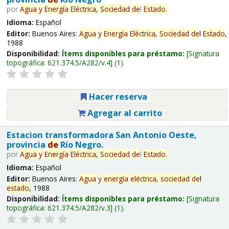
por
Agua
y
Energía
Eléctrica,
Sociedad
de
l
Estado
.
Idioma:
Español
Editor:
Buenos Aires:
Agua
y
Energía
Eléctrica,
Sociedad
de
l
Estado
,
1988
Disponibilidad:
Ítems disponibles para préstamo:
Signatura
topográfica:
621.374.5/A282/v.4
(1).
Hacer reserva
Agregar al carrito
Estacion transformadora San Antonio Oeste,
provincia
de
Río Negro.
por
Agua
y
Energía
Eléctrica,
Sociedad
de
l
Estado
.
Idioma:
Español
Editor:
Buenos Aires:
Agua
y
energía
eléctrica,
sociedad
de
l
estado
, 1988
Disponibilidad:
Ítems disponibles para préstamo:
Signatura
topográfica:
621.374.5/A282/v.3
(1).