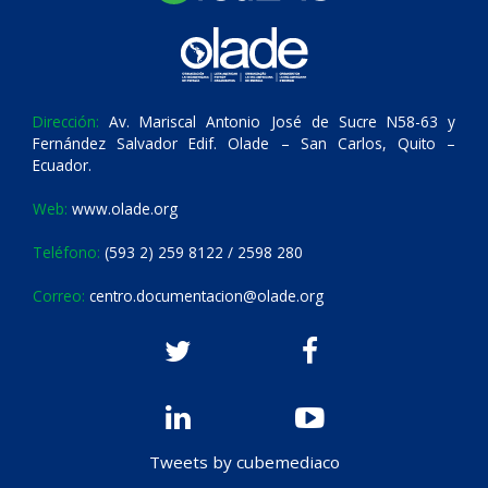
Dirección:
Av. Mariscal Antonio José de Sucre N58-63 y
Fernández Salvador Edif. Olade – San Carlos, Quito –
Ecuador.
Web:
www.olade.org
Teléfono:
(593 2) 259 8122 / 2598 280
Correo:
centro.documentacion@olade.org
Tweets by cubemediaco