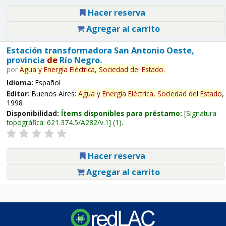
Hacer reserva
Agregar al carrito
Estación transformadora San Antonio Oeste,
provincia
de
Río Negro.
por
Agua
y
Energía
Eléctrica,
Sociedad
de
l
Estado
.
Idioma:
Español
Editor:
Buenos Aires:
Agua
y
Energía
Eléctrica,
Sociedad
de
l
Estado
,
1998
Disponibilidad:
Ítems disponibles para préstamo:
Signatura
topográfica:
621.374.5/A282/v.1
(1).
Hacer reserva
Agregar al carrito