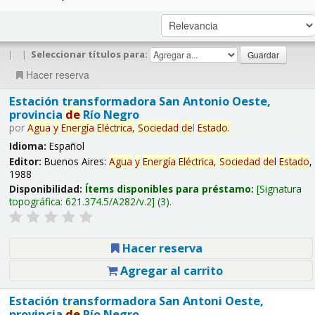
|
|
Seleccionar títulos para:
Hacer reserva
Estación transformadora San Antonio Oeste,
provincia
de
Río Negro
por
Agua
y
Energía
Eléctrica,
Sociedad
de
l
Estado
.
Idioma:
Español
Editor:
Buenos Aires:
Agua
y
Energía
Eléctrica,
Sociedad
de
l
Estado
,
1988
Disponibilidad:
Ítems disponibles para préstamo:
Signatura
topográfica:
621.374.5/A282/v.2
(3).
Hacer reserva
Agregar al carrito
Estación transformadora San Antoni Oeste,
provincia
de
Río Negro