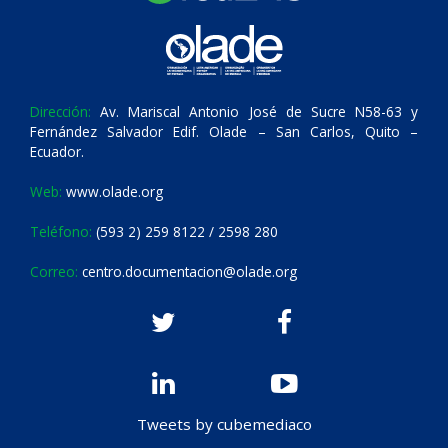
Dirección:
Av. Mariscal Antonio José de Sucre N58-63 y
Fernández Salvador Edif. Olade – San Carlos, Quito –
Ecuador.
Web:
www.olade.org
Teléfono:
(593 2) 259 8122 / 2598 280
Correo:
centro.documentacion@olade.org
Tweets by cubemediaco