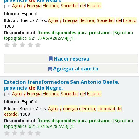
por
Agua
y
Energía
Eléctrica,
Sociedad
de
l
Estado
.
Idioma:
Español
Editor:
Buenos Aires:
Agua
y
Energía
Eléctrica,
Sociedad
de
l
Estado
,
1988
Disponibilidad:
Ítems disponibles para préstamo:
Signatura
topográfica:
621.374.5/A282/v.4
(1).
Hacer reserva
Agregar al carrito
Estacion transformadora San Antonio Oeste,
provincia
de
Río Negro.
por
Agua
y
Energía
Eléctrica,
Sociedad
de
l
Estado
.
Idioma:
Español
Editor:
Buenos Aires:
Agua
y
energía
eléctrica,
sociedad
de
l
estado
, 1988
Disponibilidad:
Ítems disponibles para préstamo:
Signatura
topográfica:
621.374.5/A282/v.3
(1).