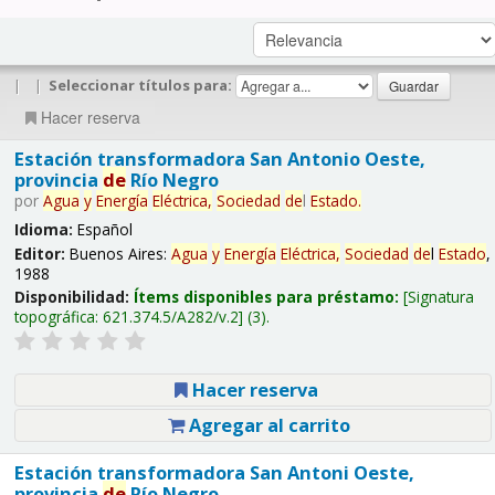
|
|
Seleccionar títulos para:
Hacer reserva
Estación transformadora San Antonio Oeste,
provincia
de
Río Negro
por
Agua
y
Energía
Eléctrica,
Sociedad
de
l
Estado
.
Idioma:
Español
Editor:
Buenos Aires:
Agua
y
Energía
Eléctrica,
Sociedad
de
l
Estado
,
1988
Disponibilidad:
Ítems disponibles para préstamo:
Signatura
topográfica:
621.374.5/A282/v.2
(3).
Hacer reserva
Agregar al carrito
Estación transformadora San Antoni Oeste,
provincia
de
Río Negro