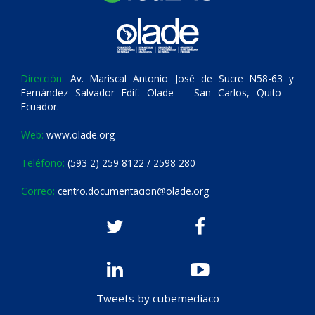
Dirección:
Av. Mariscal Antonio José de Sucre N58-63 y
Fernández Salvador Edif. Olade – San Carlos, Quito –
Ecuador.
Web:
www.olade.org
Teléfono:
(593 2) 259 8122 / 2598 280
Correo:
centro.documentacion@olade.org
Tweets by cubemediaco