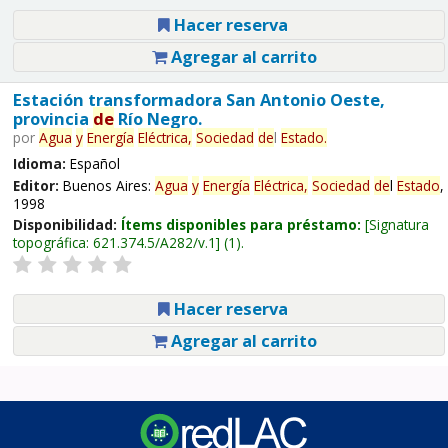
Hacer reserva
Agregar al carrito
Estación transformadora San Antonio Oeste,
provincia
de
Río Negro.
por
Agua
y
Energía
Eléctrica,
Sociedad
de
l
Estado
.
Idioma:
Español
Editor:
Buenos Aires:
Agua
y
Energía
Eléctrica,
Sociedad
de
l
Estado
,
1998
Disponibilidad:
Ítems disponibles para préstamo:
Signatura
topográfica:
621.374.5/A282/v.1
(1).
Hacer reserva
Agregar al carrito