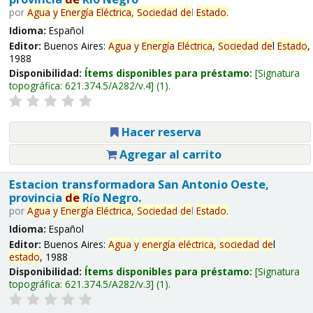
por
Agua
y
Energía
Eléctrica,
Sociedad
de
l
Estado
.
Idioma:
Español
Editor:
Buenos Aires:
Agua
y
Energía
Eléctrica,
Sociedad
de
l
Estado
,
1988
Disponibilidad:
Ítems disponibles para préstamo:
Signatura
topográfica:
621.374.5/A282/v.4
(1).
Hacer reserva
Agregar al carrito
Estacion transformadora San Antonio Oeste,
provincia
de
Río Negro.
por
Agua
y
Energía
Eléctrica,
Sociedad
de
l
Estado
.
Idioma:
Español
Editor:
Buenos Aires:
Agua
y
energía
eléctrica,
sociedad
de
l
estado
, 1988
Disponibilidad:
Ítems disponibles para préstamo:
Signatura
topográfica:
621.374.5/A282/v.3
(1).