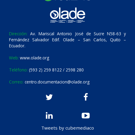
Dirección:
Av. Mariscal Antonio José de Sucre N58-63 y
Fernández Salvador Edif. Olade – San Carlos, Quito –
Ecuador.
Web:
www.olade.org
Teléfono:
(593 2) 259 8122 / 2598 280
Correo:
centro.documentacion@olade.org
Tweets by cubemediaco