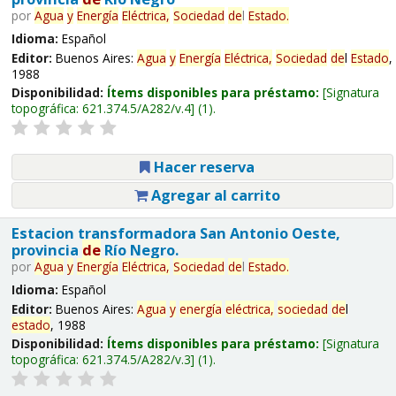
por
Agua
y
Energía
Eléctrica,
Sociedad
de
l
Estado
.
Idioma:
Español
Editor:
Buenos Aires:
Agua
y
Energía
Eléctrica,
Sociedad
de
l
Estado
,
1988
Disponibilidad:
Ítems disponibles para préstamo:
Signatura
topográfica:
621.374.5/A282/v.4
(1).
Hacer reserva
Agregar al carrito
Estacion transformadora San Antonio Oeste,
provincia
de
Río Negro.
por
Agua
y
Energía
Eléctrica,
Sociedad
de
l
Estado
.
Idioma:
Español
Editor:
Buenos Aires:
Agua
y
energía
eléctrica,
sociedad
de
l
estado
, 1988
Disponibilidad:
Ítems disponibles para préstamo:
Signatura
topográfica:
621.374.5/A282/v.3
(1).