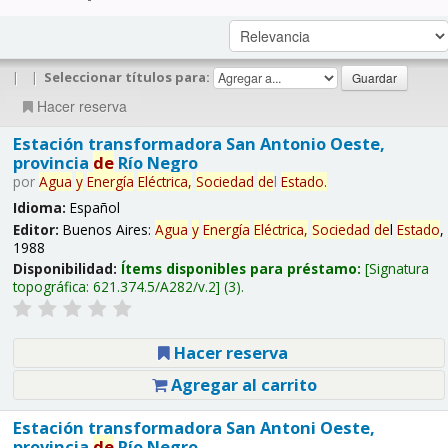
|
|
Seleccionar títulos para:
Hacer reserva
Estación transformadora San Antonio Oeste,
provincia
de
Río Negro
por
Agua
y
Energía
Eléctrica,
Sociedad
de
l
Estado
.
Idioma:
Español
Editor:
Buenos Aires:
Agua
y
Energía
Eléctrica,
Sociedad
de
l
Estado
,
1988
Disponibilidad:
Ítems disponibles para préstamo:
Signatura
topográfica:
621.374.5/A282/v.2
(3).
Hacer reserva
Agregar al carrito
Estación transformadora San Antoni Oeste,
provincia
de
Río Negro