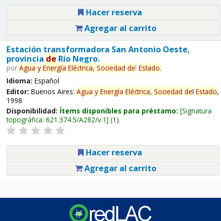
Hacer reserva
Agregar al carrito
Estación transformadora San Antonio Oeste,
provincia
de
Río Negro.
por
Agua
y
Energía
Eléctrica,
Sociedad
de
l
Estado
.
Idioma:
Español
Editor:
Buenos Aires:
Agua
y
Energía
Eléctrica,
Sociedad
de
l
Estado
,
1998
Disponibilidad:
Ítems disponibles para préstamo:
Signatura
topográfica:
621.374.5/A282/v.1
(1).
Hacer reserva
Agregar al carrito