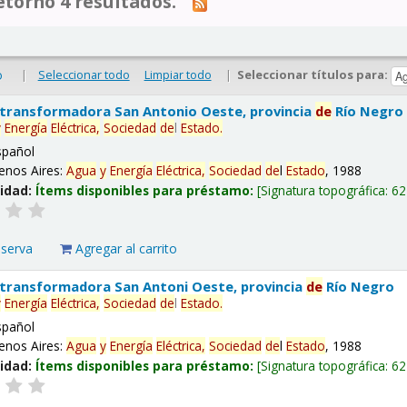
tornó 4 resultados.
|
Seleccionar todo
Limpiar todo
|
Seleccionar títulos para:
o
 transformadora San Antonio Oeste, provincia
de
Río Negro
y
Energía
Eléctrica,
Sociedad
de
l
Estado
.
spañol
enos Aires:
Agua
y
Energía
Eléctrica,
Sociedad
de
l
Estado
, 1988
lidad:
Ítems disponibles para préstamo:
Signatura topográfica:
62
eserva
Agregar al carrito
 transformadora San Antoni Oeste, provincia
de
Río Negro
y
Energía
Eléctrica,
Sociedad
de
l
Estado
.
spañol
enos Aires:
Agua
y
Energía
Eléctrica,
Sociedad
de
l
Estado
, 1988
lidad:
Ítems disponibles para préstamo:
Signatura topográfica:
62