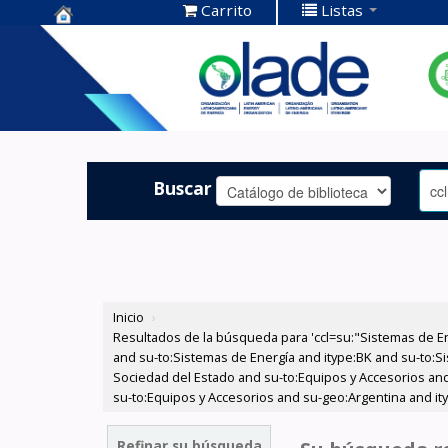
Carrito
Listas
Centro de
Documentación
OLADE -
Buscar
Inicio
›
Resultados de la búsqueda para 'ccl=su:"Sistemas de E
and su-to:Sistemas de Energía and itype:BK and su-to:Si
Sociedad del Estado and su-to:Equipos y Accesorios and
su-to:Equipos y Accesorios and su-geo:Argentina and ity
Refinar su búsqueda