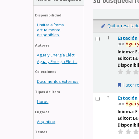
Su búsqueda re
Disponibilidad
Limitar a ítems
Quitar resaltad
actualmente
disponibles.
1.
Estación
por
Agua
Autores
Idioma:
E
Agua y Energía Eléct...
Editor:
Bu
Agua y Energía Eléct...
Disponibi
Colecciones
Documentos Externos
Hacer r
Tipos de ítem
2.
Estación
Libros
por
Agua
Idioma:
E
Lugares
Editor:
Bu
Argentina
Disponibi
Temas