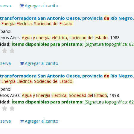
eserva
Agregar al carrito
 transformadora San Antonio Oeste, provincia
de
Río Negro
y
Energía
Eléctrica,
Sociedad
de
l
Estado
.
spañol
enos Aires:
Agua
y
energía
eléctrica,
sociedad
de
l
estado
, 1988
lidad:
Ítems disponibles para préstamo:
Signatura topográfica:
62
eserva
Agregar al carrito
 transformadora San Antonio Oeste, provincia
de
Río Negro
y
Energía
Eléctrica,
Sociedad
de
l
Estado
.
spañol
enos Aires:
Agua
y
Energía
Eléctrica,
Sociedad
de
l
Estado
, 1998
lidad:
Ítems disponibles para préstamo:
Signatura topográfica:
62
eserva
Agregar al carrito