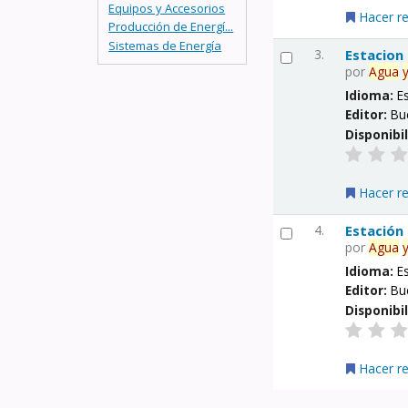
Equipos y Accesorios
Hacer r
Producción de Energí...
Sistemas de Energía
3.
Estacion
por
Agua
Idioma:
E
Editor:
Bu
Disponibi
Hacer r
4.
Estación
por
Agua
Idioma:
E
Editor:
Bu
Disponibi
Hacer r