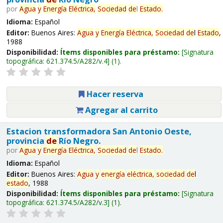
por
Agua
y
Energía
Eléctrica,
Sociedad
de
l
Estado
.
Idioma:
Español
Editor:
Buenos Aires:
Agua
y
Energía
Eléctrica,
Sociedad
de
l
Estado
,
1988
Disponibilidad:
Ítems disponibles para préstamo:
Signatura
topográfica:
621.374.5/A282/v.4
(1).
Hacer reserva
Agregar al carrito
Estacion transformadora San Antonio Oeste,
provincia
de
Río Negro.
por
Agua
y
Energía
Eléctrica,
Sociedad
de
l
Estado
.
Idioma:
Español
Editor:
Buenos Aires:
Agua
y
energía
eléctrica,
sociedad
de
l
estado
, 1988
Disponibilidad:
Ítems disponibles para préstamo:
Signatura
topográfica:
621.374.5/A282/v.3
(1).