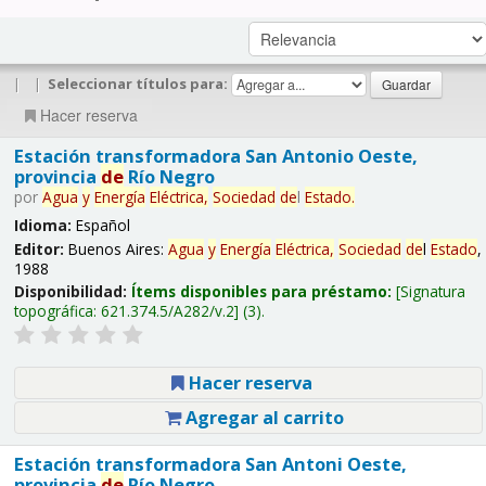
|
|
Seleccionar títulos para:
Hacer reserva
Estación transformadora San Antonio Oeste,
provincia
de
Río Negro
por
Agua
y
Energía
Eléctrica,
Sociedad
de
l
Estado
.
Idioma:
Español
Editor:
Buenos Aires:
Agua
y
Energía
Eléctrica,
Sociedad
de
l
Estado
,
1988
Disponibilidad:
Ítems disponibles para préstamo:
Signatura
topográfica:
621.374.5/A282/v.2
(3).
Hacer reserva
Agregar al carrito
Estación transformadora San Antoni Oeste,
provincia
de
Río Negro