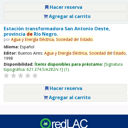
Hacer reserva
Agregar al carrito
Estación transformadora San Antonio Oeste,
provincia
de
Río Negro.
por
Agua
y
Energía
Eléctrica,
Sociedad
de
l
Estado
.
Idioma:
Español
Editor:
Buenos Aires:
Agua
y
Energía
Eléctrica,
Sociedad
de
l
Estado
,
1998
Disponibilidad:
Ítems disponibles para préstamo:
Signatura
topográfica:
621.374.5/A282/v.1
(1).
Hacer reserva
Agregar al carrito