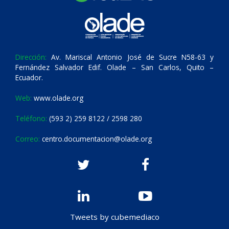
Dirección:
Av. Mariscal Antonio José de Sucre N58-63 y
Fernández Salvador Edif. Olade – San Carlos, Quito –
Ecuador.
Web:
www.olade.org
Teléfono:
(593 2) 259 8122 / 2598 280
Correo:
centro.documentacion@olade.org
Tweets by cubemediaco