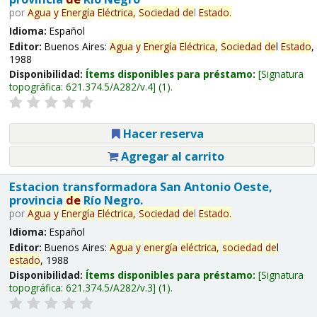
por
Agua
y
Energía
Eléctrica,
Sociedad
de
l
Estado
.
Idioma:
Español
Editor:
Buenos Aires:
Agua
y
Energía
Eléctrica,
Sociedad
de
l
Estado
,
1988
Disponibilidad:
Ítems disponibles para préstamo:
Signatura
topográfica:
621.374.5/A282/v.4
(1).
Hacer reserva
Agregar al carrito
Estacion transformadora San Antonio Oeste,
provincia
de
Río Negro.
por
Agua
y
Energía
Eléctrica,
Sociedad
de
l
Estado
.
Idioma:
Español
Editor:
Buenos Aires:
Agua
y
energía
eléctrica,
sociedad
de
l
estado
, 1988
Disponibilidad:
Ítems disponibles para préstamo:
Signatura
topográfica:
621.374.5/A282/v.3
(1).