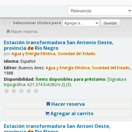
|
|
Seleccionar títulos para:
Hacer reserva
Estación transformadora San Antonio Oeste,
provincia
de
Río Negro
por
Agua
y
Energía
Eléctrica,
Sociedad
de
l
Estado
.
Idioma:
Español
Editor:
Buenos Aires:
Agua
y
Energía
Eléctrica,
Sociedad
de
l
Estado
,
1988
Disponibilidad:
Ítems disponibles para préstamo:
Signatura
topográfica:
621.374.5/A282/v.2
(3).
Hacer reserva
Agregar al carrito
Estación transformadora San Antoni Oeste,
provincia
de
Río Negro