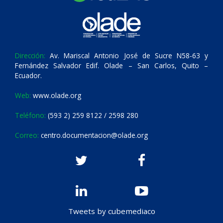
Dirección:
Av. Mariscal Antonio José de Sucre N58-63 y
Fernández Salvador Edif. Olade – San Carlos, Quito –
Ecuador.
Web:
www.olade.org
Teléfono:
(593 2) 259 8122 / 2598 280
Correo:
centro.documentacion@olade.org
Tweets by cubemediaco