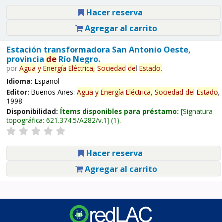
Hacer reserva
Agregar al carrito
Estación transformadora San Antonio Oeste,
provincia
de
Río Negro.
por
Agua
y
Energía
Eléctrica,
Sociedad
de
l
Estado
.
Idioma:
Español
Editor:
Buenos Aires:
Agua
y
Energía
Eléctrica,
Sociedad
de
l
Estado
,
1998
Disponibilidad:
Ítems disponibles para préstamo:
Signatura
topográfica:
621.374.5/A282/v.1
(1).
Hacer reserva
Agregar al carrito