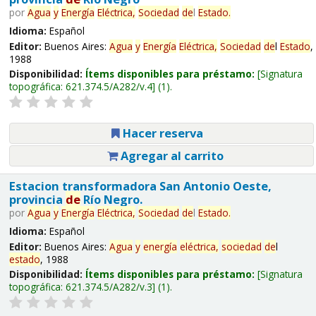
por
Agua
y
Energía
Eléctrica,
Sociedad
de
l
Estado
.
Idioma:
Español
Editor:
Buenos Aires:
Agua
y
Energía
Eléctrica,
Sociedad
de
l
Estado
,
1988
Disponibilidad:
Ítems disponibles para préstamo:
Signatura
topográfica:
621.374.5/A282/v.4
(1).
Hacer reserva
Agregar al carrito
Estacion transformadora San Antonio Oeste,
provincia
de
Río Negro.
por
Agua
y
Energía
Eléctrica,
Sociedad
de
l
Estado
.
Idioma:
Español
Editor:
Buenos Aires:
Agua
y
energía
eléctrica,
sociedad
de
l
estado
, 1988
Disponibilidad:
Ítems disponibles para préstamo:
Signatura
topográfica:
621.374.5/A282/v.3
(1).