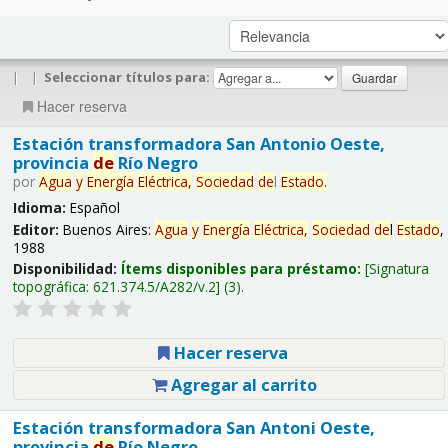
|
|
Seleccionar títulos para:
Hacer reserva
Estación transformadora San Antonio Oeste,
provincia
de
Río Negro
por
Agua
y
Energía
Eléctrica,
Sociedad
de
l
Estado
.
Idioma:
Español
Editor:
Buenos Aires:
Agua
y
Energía
Eléctrica,
Sociedad
de
l
Estado
,
1988
Disponibilidad:
Ítems disponibles para préstamo:
Signatura
topográfica:
621.374.5/A282/v.2
(3).
Hacer reserva
Agregar al carrito
Estación transformadora San Antoni Oeste,
provincia
de
Río Negro