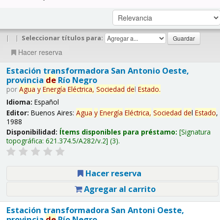
|
|
Seleccionar títulos para:
Hacer reserva
Estación transformadora San Antonio Oeste,
provincia
de
Río Negro
por
Agua
y
Energía
Eléctrica,
Sociedad
de
l
Estado
.
Idioma:
Español
Editor:
Buenos Aires:
Agua
y
Energía
Eléctrica,
Sociedad
de
l
Estado
,
1988
Disponibilidad:
Ítems disponibles para préstamo:
Signatura
topográfica:
621.374.5/A282/v.2
(3).
Hacer reserva
Agregar al carrito
Estación transformadora San Antoni Oeste,
provincia
de
Río Negro