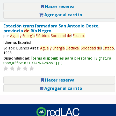
Hacer reserva
Agregar al carrito
Estación transformadora San Antonio Oeste,
provincia
de
Río Negro.
por
Agua
y
Energía
Eléctrica,
Sociedad
de
l
Estado
.
Idioma:
Español
Editor:
Buenos Aires:
Agua
y
Energía
Eléctrica,
Sociedad
de
l
Estado
,
1998
Disponibilidad:
Ítems disponibles para préstamo:
Signatura
topográfica:
621.374.5/A282/v.1
(1).
Hacer reserva
Agregar al carrito