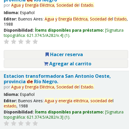
por
Agua
y
Energía
Eléctrica,
Sociedad
de
l
Estado
.
Idioma:
Español
Editor:
Buenos Aires:
Agua
y
Energía
Eléctrica,
Sociedad
de
l
Estado
,
1988
Disponibilidad:
Ítems disponibles para préstamo:
Signatura
topográfica:
621.374.5/A282/v.4
(1).
Hacer reserva
Agregar al carrito
Estacion transformadora San Antonio Oeste,
provincia
de
Río Negro.
por
Agua
y
Energía
Eléctrica,
Sociedad
de
l
Estado
.
Idioma:
Español
Editor:
Buenos Aires:
Agua
y
energía
eléctrica,
sociedad
de
l
estado
, 1988
Disponibilidad:
Ítems disponibles para préstamo:
Signatura
topográfica:
621.374.5/A282/v.3
(1).