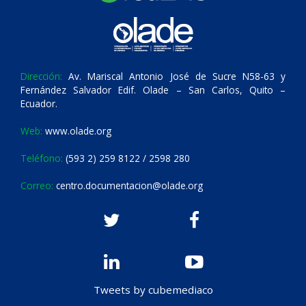
Dirección:
Av. Mariscal Antonio José de Sucre N58-63 y
Fernández Salvador Edif. Olade – San Carlos, Quito –
Ecuador.
Web:
www.olade.org
Teléfono:
(593 2) 259 8122 / 2598 280
Correo:
centro.documentacion@olade.org
Tweets by cubemediaco