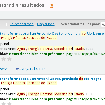
tornó 4 resultados.
|
Seleccionar todo
Limpiar todo
|
Seleccionar títulos para:
o
 transformadora San Antonio Oeste, provincia
de
Río Negro
y
Energía
Eléctrica,
Sociedad
de
l
Estado
.
spañol
enos Aires:
Agua
y
Energía
Eléctrica,
Sociedad
de
l
Estado
, 1988
lidad:
Ítems disponibles para préstamo:
Signatura topográfica:
62
eserva
Agregar al carrito
 transformadora San Antoni Oeste, provincia
de
Río Negro
y
Energía
Eléctrica,
Sociedad
de
l
Estado
.
spañol
enos Aires:
Agua
y
Energía
Eléctrica,
Sociedad
de
l
Estado
, 1988
lidad:
Ítems disponibles para préstamo:
Signatura topográfica:
62