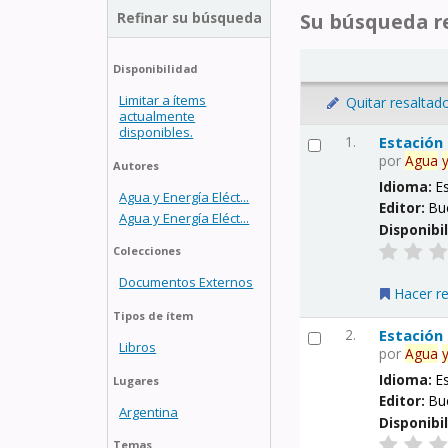
Refinar su búsqueda
Su búsqueda re
Disponibilidad
Limitar a ítems
Quitar resaltad
actualmente
disponibles.
1.
Estación
por
Agua
Autores
Idioma:
E
Agua y Energía Eléct...
Editor:
Bu
Agua y Energía Eléct...
Disponibi
Colecciones
Documentos Externos
Hacer r
Tipos de ítem
2.
Estación
Libros
por
Agua
Idioma:
E
Lugares
Editor:
Bu
Argentina
Disponibi
Temas