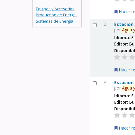
Equipos y Accesorios
Hacer r
Producción de Energí...
Sistemas de Energía
3.
Estacion
por
Agua
Idioma:
E
Editor:
Bu
Disponibi
Hacer r
4.
Estación
por
Agua
Idioma:
E
Editor:
Bu
Disponibi
Hacer r