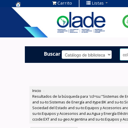
Carrito
Listas
Centro de
Documentación
OLADE -
Buscar
Inicio
›
Resultados de la búsqueda para 'ccl=su:"Sistemas de E
and su-to:Sistemas de Energía and itype:BK and su-to:Si
Sociedad del Estado and su-to:Equipos y Accesorios and
su-to:Equipos y Accesorios and au:Agua y Energía Eléct
ccode:EXT and su-geo:Argentina and su-to:Equipos y Ac