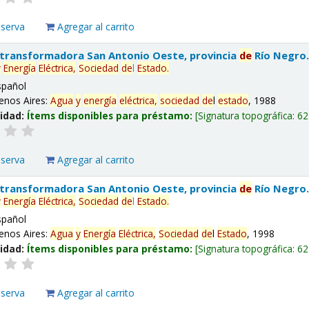
eserva
Agregar al carrito
 transformadora San Antonio Oeste, provincia
de
Río Negro
y
Energía
Eléctrica,
Sociedad
de
l
Estado
.
spañol
enos Aires:
Agua
y
energía
eléctrica,
sociedad
de
l
estado
, 1988
lidad:
Ítems disponibles para préstamo:
Signatura topográfica:
62
eserva
Agregar al carrito
 transformadora San Antonio Oeste, provincia
de
Río Negro
y
Energía
Eléctrica,
Sociedad
de
l
Estado
.
spañol
enos Aires:
Agua
y
Energía
Eléctrica,
Sociedad
de
l
Estado
, 1998
lidad:
Ítems disponibles para préstamo:
Signatura topográfica:
62
eserva
Agregar al carrito